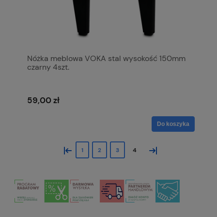
Nóżka meblowa VOKA stal wysokość 150mm
czarny 4szt.
59,00 zł
Do koszyka
«
»
1
2
3
4