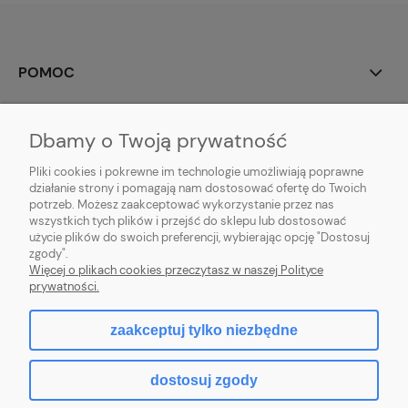
POMOC
MOJE KONTO
Dbamy o Twoją prywatność
PŁATNOŚCI I DOSTAWA
Pliki cookies i pokrewne im technologie umożliwiają poprawne
działanie strony i pomagają nam dostosować ofertę do Twoich
potrzeb. Możesz zaakceptować wykorzystanie przez nas
INFORMACJE
wszystkich tych plików i przejść do sklepu lub dostosować
użycie plików do swoich preferencji, wybierając opcję "Dostosuj
O NAS
zgody".
Więcej o plikach cookies przeczytasz w naszej Polityce
prywatności.
zaakceptuj tylko niezbędne
pokaż pełną wersję strony
dostosuj zgody
Sklep internetowy Shoper.pl