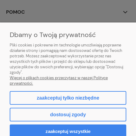
POMOC
MOJE KONTO
Dbamy o Twoją prywatność
PŁATNOŚCI I DOSTAWA
Pliki cookies i pokrewne im technologie umożliwiają poprawne
działanie strony i pomagają nam dostosować ofertę do Twoich
potrzeb. Możesz zaakceptować wykorzystanie przez nas
INFORMACJE
wszystkich tych plików i przejść do sklepu lub dostosować
użycie plików do swoich preferencji, wybierając opcję "Dostosuj
O NAS
zgody".
Więcej o plikach cookies przeczytasz w naszej Polityce
prywatności.
zaakceptuj tylko niezbędne
pokaż pełną wersję strony
dostosuj zgody
Sklep internetowy Shoper.pl
zaakceptuj wszystkie