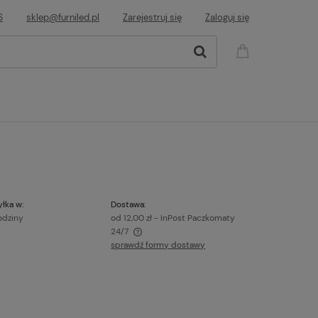
6
sklep@furniled.pl
Zarejestruj się
Zaloguj się
łka w:
Dostawa:
odziny
od 12,00 zł
- InPost Paczkomaty
24/7
sprawdź formy dostawy
awiera ewentualnych kosztów