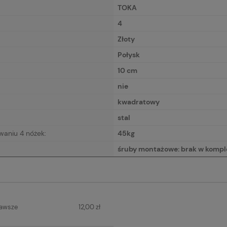
TOKA
4
Złoty
Połysk
10 cm
nie
kwadratowy
stal
waniu 4 nóżek:
45kg
śruby montażowe: brak w kompl
IERA
zawsze
12,00 zł
H KOSZTÓW