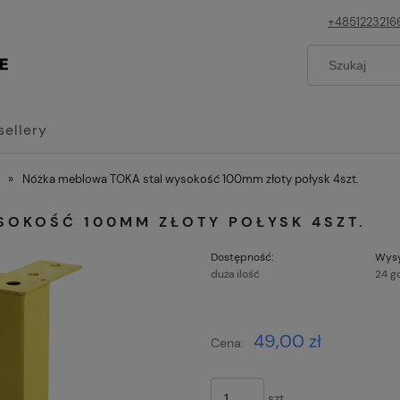
+4851223216
sellery
»
Nóżka meblowa TOKA stal wysokość 100mm złoty połysk 4szt.
SOKOŚĆ 100MM ZŁOTY POŁYSK 4SZT.
Dostępność:
Wysy
duża ilość
24 g
Cena nie z
49,00 zł
Cena:
płatności
szt.