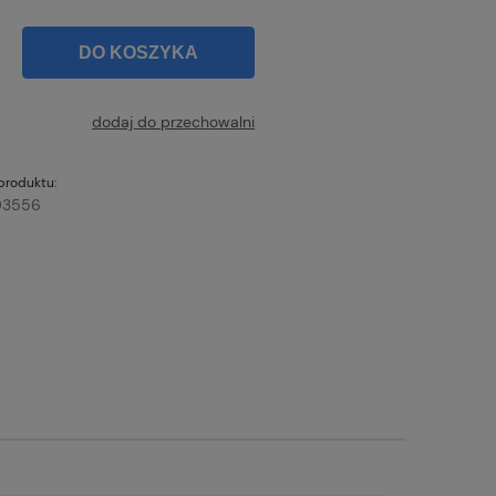
DO KOSZYKA
dodaj do przechowalni
produktu:
03556