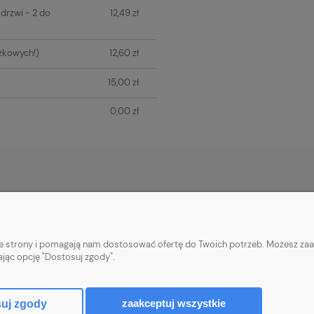
drzwi - 2 do
12,49 zł
zkowych!)
12,60 zł
15,00 zł
0,00 zł
PŁATNOŚCI I DOSTAWA
INFORMACJE
Płatności za zamówienia
Informacje o cook
nie strony i pomagają nam dostosować ofertę do Twoich potrzeb. Możesz zaa
Wysyłka i koszty dostawy
Polityka prywatn
ając opcję "Dostosuj zgody".
Realizacja zamówień
Upusty i rabaty
zaakceptuj wszystkie
uj zgody