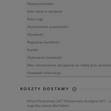
Nazwa produktu
Ilość sztuk w zestawie
Kolor nogi
Wykończenie powierzchni
Wysokość
Regulacja wysokości
Kształt
Wykonanie (materiał)
Max równomierne obciążenie na nóżkę przy zastoso
Pozostałe informacje
KOSZTY DOSTAWY
CENA NIE ZAW
InPost Paczkomaty 24/7
(Paczkomaty dostępne 24/7 – 
EWENTUALNYC
wygodny, zawsze dla Ciebie.)
PŁATNOŚCI