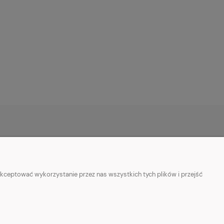
O NAS
ie
Kontakt z nami
kceptować wykorzystanie przez nas wszystkich tych plików i przejść
ości
Facebook
Informacje o sprzedawcy