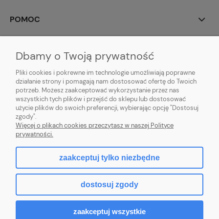
POMOC
MOJE KONTO
Dbamy o Twoją prywatność
PŁATNOŚCI I DOSTAWA
Pliki cookies i pokrewne im technologie umożliwiają poprawne
działanie strony i pomagają nam dostosować ofertę do Twoich
potrzeb. Możesz zaakceptować wykorzystanie przez nas
INFORMACJE
wszystkich tych plików i przejść do sklepu lub dostosować
użycie plików do swoich preferencji, wybierając opcję "Dostosuj
O NAS
zgody".
Więcej o plikach cookies przeczytasz w naszej Polityce
prywatności.
zaakceptuj tylko niezbędne
pokaż pełną wersję strony
dostosuj zgody
Sklep internetowy Shoper.pl
zaakceptuj wszystkie