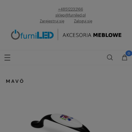
+48512232166
sklep@furniled.pl
Zarejestruj się
Zaloguj się
MAVÖ