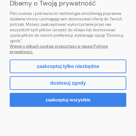
Dbamy o Twoją prywatność
Pliki cookies i pokrewne im technologie umożliwiają poprawne
działanie strony i pomagają nam dostosować ofertę do Twoich
Zasilacz LED premium 24W IP67
potrzeb. Możesz zaakceptować wykorzystanie przez nas
wszystkich tych plików i przejść do sklepu lub dostosować
użycie plików do swoich preferencji, wybierając opcję "Dostosuj
zgody".
Więcej o plikach cookies przeczytasz w naszej Polityce
47,00 zł
prywatności.
Do koszyka
zaakceptuj tylko niezbędne
dostosuj zgody
zaakceptuj wszystkie