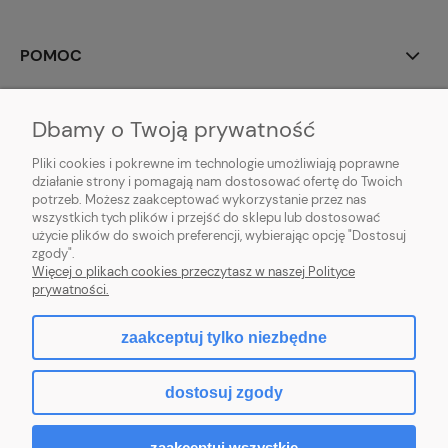
POMOC
MOJE KONTO
Dbamy o Twoją prywatność
PŁATNOŚCI I DOSTAWA
Pliki cookies i pokrewne im technologie umożliwiają poprawne
działanie strony i pomagają nam dostosować ofertę do Twoich
potrzeb. Możesz zaakceptować wykorzystanie przez nas
INFORMACJE
wszystkich tych plików i przejść do sklepu lub dostosować
użycie plików do swoich preferencji, wybierając opcję "Dostosuj
O NAS
zgody".
Więcej o plikach cookies przeczytasz w naszej Polityce
prywatności.
zaakceptuj tylko niezbędne
pokaż pełną wersję strony
dostosuj zgody
Sklep internetowy Shoper.pl
zaakceptuj wszystkie