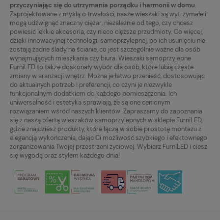
przyczyniając się do utrzymania porządku i harmonii w domu
.
Zaprojektowane z myślą o trwałości, nasze wieszaki są wytrzymałe i
mogą udźwignąć znaczny ciężar, niezależnie od tego, czy chcesz
powiesić lekkie akcesoria, czy nieco cięższe przedmioty. Co więcej,
dzięki innowacyjnej technologii samoprzylepnej, po ich usunięciu nie
zostają żadne ślady na ścianie, co jest szczególnie ważne dla osób
wynajmujących mieszkania czy biura. Wieszaki samoprzylepne
FurniLED to także doskonały wybór dla osób, które lubią częste
zmiany w aranżacji wnętrz. Można je łatwo przenieść, dostosowując
do aktualnych potrzeb i preferencji, co czyni je niezwykle
funkcjonalnym dodatkiem do każdego pomieszczenia. Ich
uniwersalność i estetyka sprawiają, że są one cenionym
rozwiązaniem wśród naszych klientów. Zapraszamy do zapoznania
się z naszą ofertą wieszaków samoprzylepnych w sklepie FurniLED,
gdzie znajdziesz produkty, które łączą w sobie prostotę montażu z
elegancją wykończenia, dając Ci możliwość szybkiego i efektownego
zorganizowania Twojej przestrzeni życiowej. Wybierz FurniLED i ciesz
się wygodą oraz stylem każdego dnia!