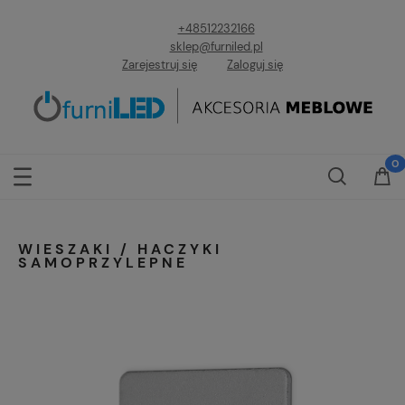
+48512232166
sklep@furniled.pl
Zarejestruj się
Zaloguj się
WIESZAKI / HACZYKI
SAMOPRZYLEPNE