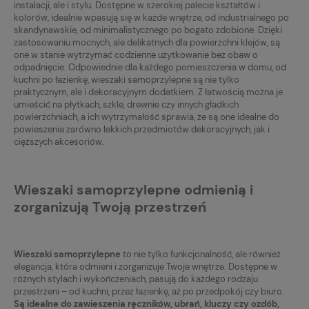
instalacji, ale i stylu. Dostępne w szerokiej palecie kształtów i
kolorów, idealnie wpasują się w każde wnętrze, od industrialnego po
skandynawskie, od minimalistycznego po bogato zdobione. Dzięki
zastosowaniu mocnych, ale delikatnych dla powierzchni klejów, są
one w stanie wytrzymać codzienne użytkowanie bez obaw o
odpadnięcie. Odpowiednie dla każdego pomieszczenia w domu, od
kuchni po łazienkę, wieszaki samoprzylepne są nie tylko
praktycznym, ale i dekoracyjnym dodatkiem. Z łatwością można je
umieścić na płytkach, szkle, drewnie czy innych gładkich
powierzchniach, a ich wytrzymałość sprawia, że są one idealne do
powieszenia zarówno lekkich przedmiotów dekoracyjnych, jak i
cięższych akcesoriów.
Wieszaki samoprzylepne odmienią i
zorganizują Twoją przestrzeń
Wieszaki samoprzylepne
to nie tylko funkcjonalność, ale również
elegancja, która odmieni i zorganizuje Twoje wnętrze. Dostępne w
różnych stylach i wykończeniach, pasują do każdego rodzaju
przestrzeni – od kuchni, przez łazienkę, aż po przedpokój czy biuro.
Są idealne do zawieszenia ręczników, ubrań, kluczy czy ozdób,