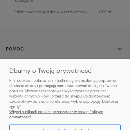
roboczych)
Odbiór osobisty
(odbiór w siedzibie firmy)
0,00 zł
POMOC
MOJE KONTO
Dbamy o Twoją prywatność
PŁATNOŚCI I DOSTAWA
Pliki cookies i pokrewne im technologie umożliwiają poprawne
działanie strony i pomagają nam dostosować ofertę do Twoich
potrzeb. Możesz zaakceptować wykorzystanie przez nas
INFORMACJE
wszystkich tych plików i przejść do sklepu lub dostosować
użycie plików do swoich preferencji, wybierając opcję "Dostosuj
O NAS
zgody".
Więcej o plikach cookies przeczytasz w naszej Polityce
prywatności.