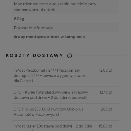
Max równomierne obciążenie na nóżkę przy
zastosowaniu 4 nóżek:
50kg
Pozostałe informacje
śruby montażowe: brak w komplecie
KOSZTY DOSTAWY
CENA NIE ZAWIERA EWENTUALNYCH
KOSZTÓW PŁATNOŚCI
InPost Paczkomaty 24/7
(Paczkomaty
12,00 zł
dostępne 24/7 – zawsze wygodny, zawsze
dla Ciebie.)
DPD - Kurier
(Standardowy serwis krajowy,
12,49 zł
dostawa pod drzwi - 2 do 3dni roboczych)
DPD Pickup
(30 000 Punktów Odbioru i
12,60 zł
Automatów Paczkowych!)
InPost Kurier
(Dostawa pod drzwi - 2 do 3dni
15,00 zł