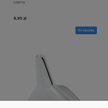
czarny
9,95 zł
Do koszyka