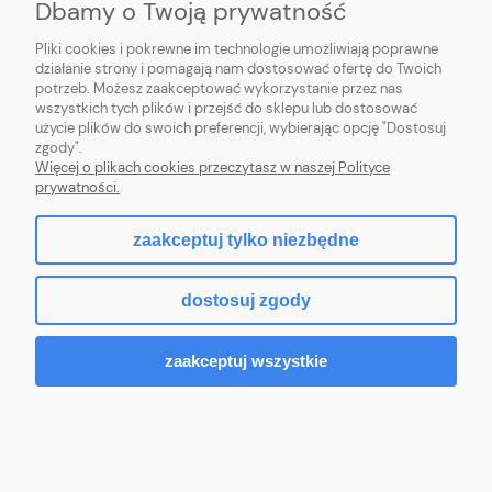
Dbamy o Twoją prywatność
Pliki cookies i pokrewne im technologie umożliwiają poprawne
działanie strony i pomagają nam dostosować ofertę do Twoich
Wieszak VOLTA znal pojedynczy chrom
potrzeb. Możesz zaakceptować wykorzystanie przez nas
połysk
wszystkich tych plików i przejść do sklepu lub dostosować
użycie plików do swoich preferencji, wybierając opcję "Dostosuj
zgody".
Więcej o plikach cookies przeczytasz w naszej Polityce
17,50 zł
prywatności.
Do koszyka
zaakceptuj tylko niezbędne
dostosuj zgody
zaakceptuj wszystkie