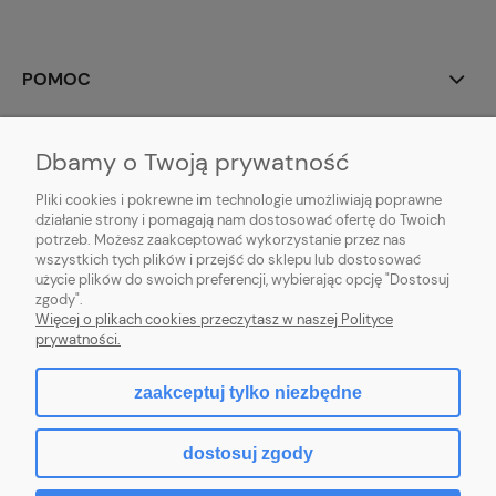
POMOC
MOJE KONTO
Dbamy o Twoją prywatność
PŁATNOŚCI I DOSTAWA
Pliki cookies i pokrewne im technologie umożliwiają poprawne
działanie strony i pomagają nam dostosować ofertę do Twoich
potrzeb. Możesz zaakceptować wykorzystanie przez nas
INFORMACJE
wszystkich tych plików i przejść do sklepu lub dostosować
użycie plików do swoich preferencji, wybierając opcję "Dostosuj
O NAS
zgody".
Więcej o plikach cookies przeczytasz w naszej Polityce
prywatności.
zaakceptuj tylko niezbędne
pokaż pełną wersję strony
dostosuj zgody
Sklep internetowy Shoper.pl