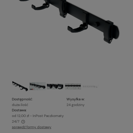
Dostępność:
Wysyłka w:
duża ilość
24 godziny
Dostawa:
od 12,00 zł
- InPost Paczkomaty
24/7
sprawdź formy dostawy
Cena nie zawiera ewentualnych kosztów płatności