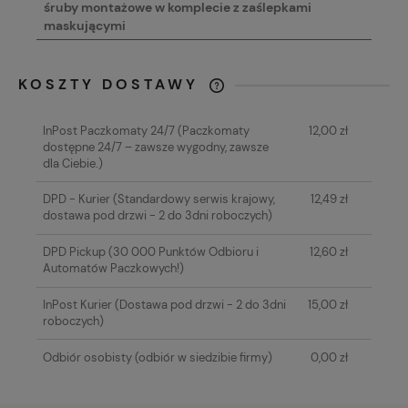
śruby montażowe w komplecie z zaślepkami
maskującymi
KOSZTY DOSTAWY
CENA NIE ZAWIERA EWENTUALNYCH
KOSZTÓW PŁATNOŚCI
InPost Paczkomaty 24/7
(Paczkomaty
12,00 zł
dostępne 24/7 – zawsze wygodny, zawsze
dla Ciebie.)
DPD - Kurier
(Standardowy serwis krajowy,
12,49 zł
dostawa pod drzwi - 2 do 3dni roboczych)
DPD Pickup
(30 000 Punktów Odbioru i
12,60 zł
Automatów Paczkowych!)
InPost Kurier
(Dostawa pod drzwi - 2 do 3dni
15,00 zł
roboczych)
Odbiór osobisty
(odbiór w siedzibie firmy)
0,00 zł