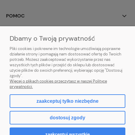
POMOC
MOJE KONTO
Dbamy o Twoją prywatność
PŁATNOŚCI I DOSTAWA
Pliki cookies i pokrewne im technologie umożliwiają poprawne
działanie strony i pomagają nam dostosować ofertę do Twoich
potrzeb. Możesz zaakceptować wykorzystanie przez nas
INFORMACJE
wszystkich tych plików i przejść do sklepu lub dostosować
użycie plików do swoich preferencji, wybierając opcję "Dostosuj
O NAS
zgody".
Więcej o plikach cookies przeczytasz w naszej Polityce
prywatności.
zaakceptuj tylko niezbędne
pokaż pełną wersję strony
dostosuj zgody
Sklep internetowy Shoper.pl
zaakceptuj wszystkie