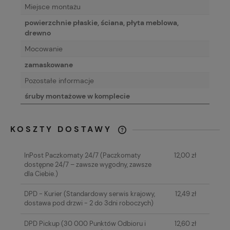
Miejsce montażu
powierzchnie płaskie, ściana, płyta meblowa,
drewno
Mocowanie
zamaskowane
Pozostałe informacje
śruby montażowe w komplecie
KOSZTY DOSTAWY
CENA NIE ZAWIERA EWENTUALNYCH
KOSZTÓW PŁATNOŚCI
InPost Paczkomaty 24/7
(Paczkomaty
12,00 zł
dostępne 24/7 – zawsze wygodny, zawsze
dla Ciebie.)
DPD - Kurier
(Standardowy serwis krajowy,
12,49 zł
dostawa pod drzwi - 2 do 3dni roboczych)
DPD Pickup
(30 000 Punktów Odbioru i
12,60 zł