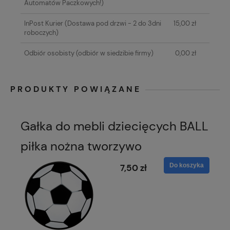
Automatów Paczkowych!)
InPost Kurier
(Dostawa pod drzwi - 2 do 3dni
15,00 zł
roboczych)
Odbiór osobisty
(odbiór w siedzibie firmy)
0,00 zł
PRODUKTY POWIĄZANE
Gałka do mebli dziecięcych BALL
piłka nożna tworzywo
Do koszyka
7,50 zł