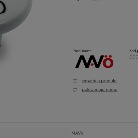
Producent:
Kod 
000
zapytaj o produkt
poleć znajomemu
MAVö