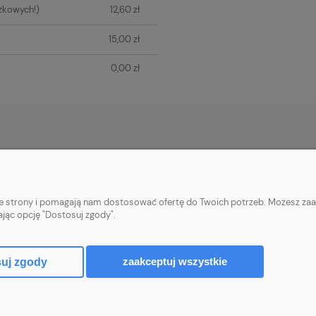
zkowych!)
12,60 zł
15,00 zł
0,00 zł
PŁATNOŚCI I DOSTAWA
INFORMACJE
Płatności za zamówienia
Informacje o cook
nie strony i pomagają nam dostosować ofertę do Twoich potrzeb. Możesz zaa
Wysyłka i koszty dostawy
Polityka prywatn
ając opcję "Dostosuj zgody".
Realizacja zamówień
Upusty i rabaty
zaakceptuj wszystkie
uj zgody
Sklep internetowy Shoper.pl