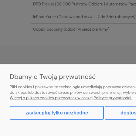
DPD Pickup
(30 000 Punktów Odbioru i Automatów Pac
InPost Kurier
(Dostawa pod drzwi - 2 do 3dni roboczych)
Odbiór osobisty
(odbiór w siedzibie firmy)
POMOC
MOJE KONTO
Dbamy o Twoją prywatność
Warunki zwrotów
Twoje zamówienia
Pliki cookies i pokrewne im technologie umożliwiają poprawne działa
Regulamin
Ustawienia konta
do sklepu lub dostosować użycie plików do swoich preferencji, wybier
Więcej o plikach cookies przeczytasz w naszej Polityce prywatności.
Przechowalnia
zaakceptuj tylko niezbędne
dostos