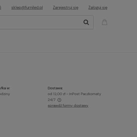
6
sklep@furniled.pl
Zarejestruj się
Zaloguj się
łka w:
Dostawa:
odziny
od 12,00 zł
- InPost Paczkomaty
24/7
sprawdź formy dostawy
awiera ewentualnych kosztów