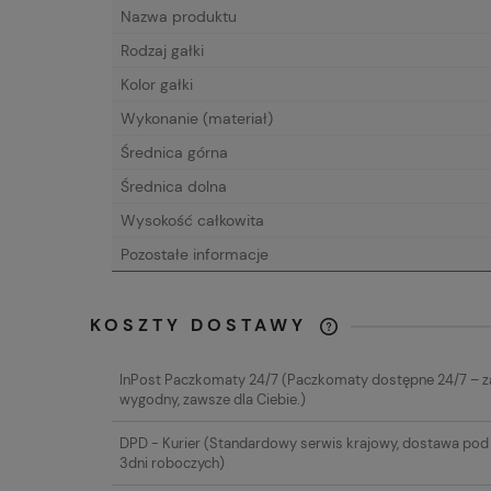
Nazwa produktu
Rodzaj gałki
Kolor gałki
Wykonanie (materiał)
Średnica górna
Średnica dolna
Wysokość całkowita
Pozostałe informacje
KOSZTY DOSTAWY
CENA NIE ZAW
InPost Paczkomaty 24/7
(Paczkomaty dostępne 24/7 – 
EWENTUALNYC
wygodny, zawsze dla Ciebie.)
PŁATNOŚCI
DPD - Kurier
(Standardowy serwis krajowy, dostawa pod 
3dni roboczych)