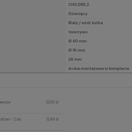
CHILDRE.2
Dziecięcy
Biały / wzór kotka
tworzywo
Ø 40 mm
Ø 16 mm
26 mm
śruba montażowa w komplecie
IERA
zawsze
12,00 zł
H KOSZTÓW
drzwi - 2 do
12,49 zł