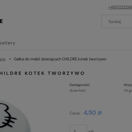
+4851223216
sellery
ięce
»
Gałka do mebli dziecięcych CHILDRE kotek tworzywo
CHILDRE KOTEK TWORZYWO
Dostępność:
Wysy
duża ilość
24 g
Cena nie z
4,50 zł
Cena:
płatności
szt.