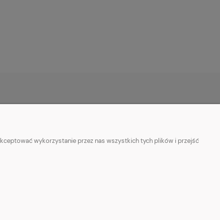
O NAS
ie
Kontakt z nami
kceptować wykorzystanie przez nas wszystkich tych plików i przejść
ości
Facebook
Informacje o sprzedawcy