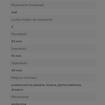
Wykonanie (materiał)
stal
Liczba miejsc do wieszania
2
Wysokość
83 mm
Szerokość
15 mm
Głębokość
45 mm
Miejsce montażu
powierzchnie płaskie, ściana, płyta meblowa,
drewno
Mocowanie
widoczne