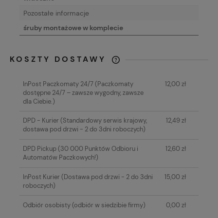
Pozostałe informacje
śruby montażowe w komplecie
KOSZTY DOSTAWY
CENA NIE ZAWIERA EWENTUALNYCH
KOSZTÓW PŁATNOŚCI
InPost Paczkomaty 24/7
(Paczkomaty
12,00 zł
dostępne 24/7 – zawsze wygodny, zawsze
dla Ciebie.)
DPD - Kurier
(Standardowy serwis krajowy,
12,49 zł
dostawa pod drzwi - 2 do 3dni roboczych)
DPD Pickup
(30 000 Punktów Odbioru i
12,60 zł
Automatów Paczkowych!)
InPost Kurier
(Dostawa pod drzwi - 2 do 3dni
15,00 zł
roboczych)
Odbiór osobisty
(odbiór w siedzibie firmy)
0,00 zł