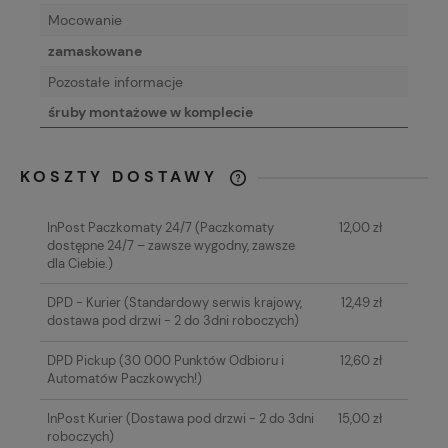
Mocowanie
zamaskowane
Pozostałe informacje
śruby montażowe w komplecie
KOSZTY DOSTAWY
CENA NIE ZAWIERA EWENTUALNYCH
KOSZTÓW PŁATNOŚCI
InPost Paczkomaty 24/7
(Paczkomaty
12,00 zł
dostępne 24/7 – zawsze wygodny, zawsze
dla Ciebie.)
DPD - Kurier
(Standardowy serwis krajowy,
12,49 zł
dostawa pod drzwi - 2 do 3dni roboczych)
DPD Pickup
(30 000 Punktów Odbioru i
12,60 zł
Automatów Paczkowych!)
InPost Kurier
(Dostawa pod drzwi - 2 do 3dni
15,00 zł
roboczych)