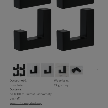
Dostępność:
Wysyłka w:
duża ilość
24 godziny
Dostawa:
od 12,00 zł
- InPost Paczkomaty
24/7
sprawdź formy dostawy
Cena nie zawiera ewentualnych kosztów płatności