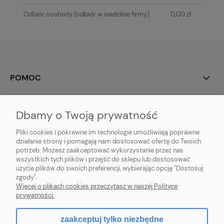
Odbiór osobisty
(odbiór w siedzibie firmy)
0,00 zł
POMOC
MOJE KONTO
Dbamy o Twoją prywatność
PŁATNOŚCI I DOSTAWA
Pliki cookies i pokrewne im technologie umożliwiają poprawne
działanie strony i pomagają nam dostosować ofertę do Twoich
potrzeb. Możesz zaakceptować wykorzystanie przez nas
INFORMACJE
wszystkich tych plików i przejść do sklepu lub dostosować
użycie plików do swoich preferencji, wybierając opcję "Dostosuj
O NAS
zgody".
Więcej o plikach cookies przeczytasz w naszej Polityce
prywatności.
zaakceptuj tylko niezbędne