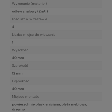
Wykonanie (materiał)
odlew znalowy (ZnAl)
Ilość sztuk w zestawie
4
Liczba miejsc do wieszania
1
Wysokość
40 mm
Szerokość
12 mm
Głębokość
40 mm
Miejsce montażu
powierzchnie płaskie, ściana, płyta meblowa,
drewno