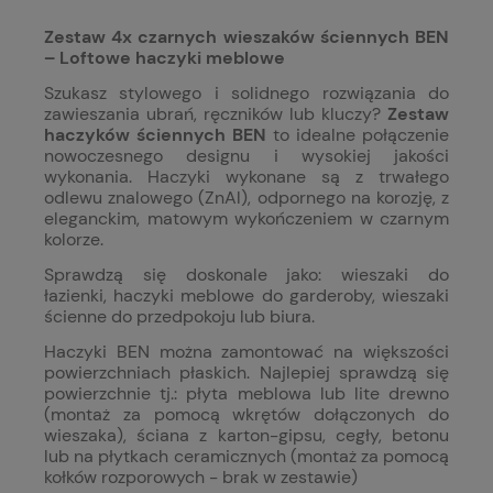
Zestaw 4x czarnych wieszaków ściennych BEN
– Loftowe haczyki meblowe
Szukasz stylowego i solidnego rozwiązania do
zawieszania ubrań, ręczników lub kluczy?
Zestaw
haczyków ściennych BEN
to idealne połączenie
nowoczesnego designu i wysokiej jakości
wykonania. Haczyki wykonane są z trwałego
odlewu znalowego (ZnAl), odpornego na korozję, z
eleganckim, matowym wykończeniem w czarnym
kolorze.
Sprawdzą się doskonale jako: wieszaki do
łazienki, haczyki meblowe do garderoby, wieszaki
ścienne do przedpokoju lub biura.
Haczyki BEN można zamontować na większości
powierzchniach płaskich. Najlepiej sprawdzą się
powierzchnie tj.: płyta meblowa lub lite drewno
(montaż za pomocą wkrętów dołączonych do
wieszaka), ściana z karton-gipsu, cegły, betonu
lub na płytkach ceramicznych (montaż za pomocą
kołków rozporowych - brak w zestawie)