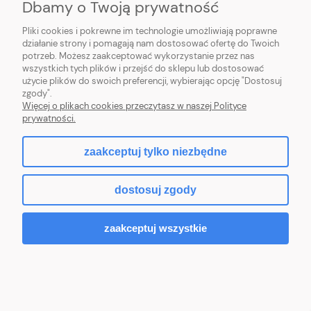
Dbamy o Twoją prywatność
Pliki cookies i pokrewne im technologie umożliwiają poprawne
działanie strony i pomagają nam dostosować ofertę do Twoich
Gałka meblowa TITO.4 znal/ porcelana czarny
potrzeb. Możesz zaakceptować wykorzystanie przez nas
6szt.
wszystkich tych plików i przejść do sklepu lub dostosować
użycie plików do swoich preferencji, wybierając opcję "Dostosuj
zgody".
Więcej o plikach cookies przeczytasz w naszej Polityce
29,00 zł
prywatności.
Do koszyka
zaakceptuj tylko niezbędne
dostosuj zgody
zaakceptuj wszystkie