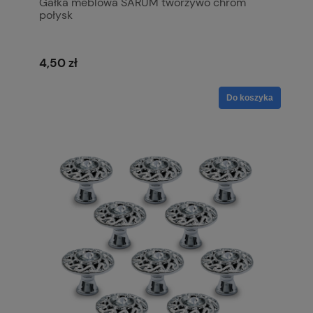
Gałka meblowa SARUM tworzywo chrom
połysk
4,50 zł
Do koszyka