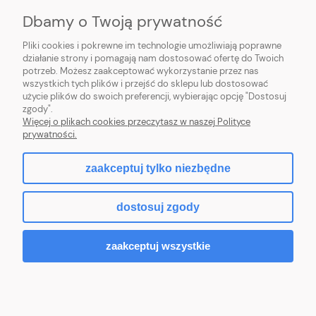
MOJE KONTO
Dbamy o Twoją prywatność
PŁATNOŚCI I DOSTAWA
Pliki cookies i pokrewne im technologie umożliwiają poprawne
działanie strony i pomagają nam dostosować ofertę do Twoich
potrzeb. Możesz zaakceptować wykorzystanie przez nas
INFORMACJE
wszystkich tych plików i przejść do sklepu lub dostosować
użycie plików do swoich preferencji, wybierając opcję "Dostosuj
O NAS
zgody".
Więcej o plikach cookies przeczytasz w naszej Polityce
prywatności.
zaakceptuj tylko niezbędne
pokaż pełną wersję strony
dostosuj zgody
Sklep internetowy Shoper.pl
zaakceptuj wszystkie