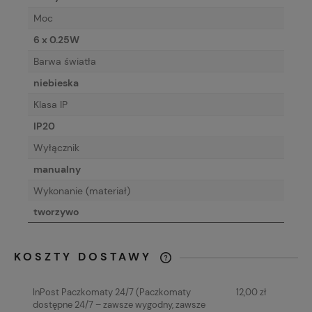
Moc
6 x 0.25W
Barwa światła
niebieska
Klasa IP
IP20
Wyłącznik
manualny
Wykonanie (materiał)
tworzywo
KOSZTY DOSTAWY
CENA NIE ZAWIERA EWENTUALNYCH
KOSZTÓW PŁATNOŚCI
InPost Paczkomaty 24/7
(Paczkomaty
12,00 zł
dostępne 24/7 – zawsze wygodny, zawsze