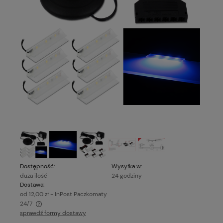
Dostępność:
Wysyłka w:
duża ilość
24 godziny
Dostawa:
od 12,00 zł
- InPost Paczkomaty
24/7
sprawdź formy dostawy
Cena nie zawiera ewentualnych kosztów płatności