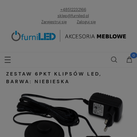
+48512232166
sklep@furniled.pl
Zarejestruj się
Zaloguj się
ZESTAW 6PKT KLIPSÓW LED,
BARWA: NIEBIESKA