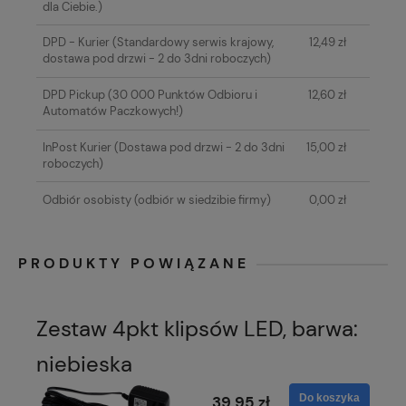
dla Ciebie.)
DPD - Kurier
(Standardowy serwis krajowy,
12,49 zł
dostawa pod drzwi - 2 do 3dni roboczych)
DPD Pickup
(30 000 Punktów Odbioru i
12,60 zł
Automatów Paczkowych!)
InPost Kurier
(Dostawa pod drzwi - 2 do 3dni
15,00 zł
roboczych)
Odbiór osobisty
(odbiór w siedzibie firmy)
0,00 zł
PRODUKTY POWIĄZANE
Zestaw 4pkt klipsów LED, barwa:
niebieska
Do koszyka
39,95 zł