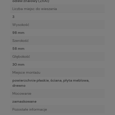
odlew znalowy (ZnAl)
Liczba miejsc do wieszania
3
Wysokość
98 mm
Szerokość
58 mm
Głębokość
30 mm
Miejsce montażu
powierzchnie płaskie, ściana, płyta meblowa,
drewno
Mocowanie
zamaskowane
Pozostałe informacje