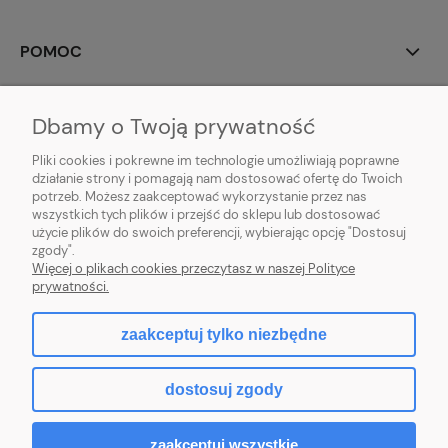
POMOC
MOJE KONTO
Dbamy o Twoją prywatność
PŁATNOŚCI I DOSTAWA
Pliki cookies i pokrewne im technologie umożliwiają poprawne
działanie strony i pomagają nam dostosować ofertę do Twoich
potrzeb. Możesz zaakceptować wykorzystanie przez nas
INFORMACJE
wszystkich tych plików i przejść do sklepu lub dostosować
użycie plików do swoich preferencji, wybierając opcję "Dostosuj
O NAS
zgody".
Więcej o plikach cookies przeczytasz w naszej Polityce
prywatności.
zaakceptuj tylko niezbędne
pokaż pełną wersję strony
dostosuj zgody
Sklep internetowy Shoper.pl
zaakceptuj wszystkie