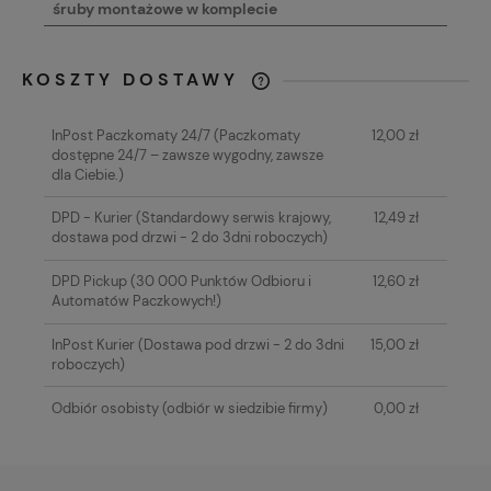
śruby montażowe w komplecie
KOSZTY DOSTAWY
CENA NIE ZAWIERA EWENTUALNYCH
KOSZTÓW PŁATNOŚCI
InPost Paczkomaty 24/7
(Paczkomaty
12,00 zł
dostępne 24/7 – zawsze wygodny, zawsze
dla Ciebie.)
DPD - Kurier
(Standardowy serwis krajowy,
12,49 zł
dostawa pod drzwi - 2 do 3dni roboczych)
DPD Pickup
(30 000 Punktów Odbioru i
12,60 zł
Automatów Paczkowych!)
InPost Kurier
(Dostawa pod drzwi - 2 do 3dni
15,00 zł
roboczych)
Odbiór osobisty
(odbiór w siedzibie firmy)
0,00 zł