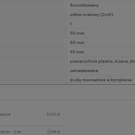
Szczotkowany
odlew znalowy (ZnAl)
1
50 mm
50 mm
55 mm
powierzchnie płaskie, ściana, p
zamaskowane
śruby montażowe w komplecie
IERA
zawsze
12,00 zł
H KOSZTÓW
drzwi - 2 do
12,49 zł