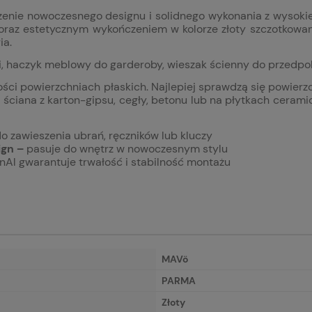
enie nowoczesnego designu i solidnego wykonania z wysokiej
 oraz estetycznym wykończeniem w kolorze złoty szczotkowa
ia.
ki, haczyk meblowy do garderoby, wieszak ścienny do przedpok
 powierzchniach płaskich. Najlepiej sprawdzą się powierzchn
 ś
ciana z karton-gipsu, cegły, betonu lub na płytkach cera
o zawieszenia ubrań, ręczników lub kluczy
ign –
pasuje do wnętrz w nowoczesnym stylu
nAl gwarantuje trwałość i stabilność montażu
MAVö
PARMA
Złoty