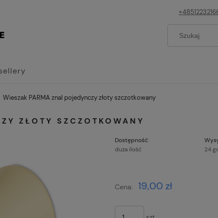
+4851223216
sellery
Wieszak PARMA znal pojedynczy złoty szczotkowany
CZY ZŁOTY SZCZOTKOWANY
Dostępność:
Wysy
duża ilość
24 g
Cena nie z
19,00 zł
Cena:
płatności
szt.