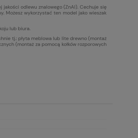
 jakości odlewu znalowego (ZnAl). Cechuje się
ny. Możesz wykorzystać ten model jako wieszak
oju lub biura.
ie tj.: p
łyta meblowa lub lite drewno (montaż
micznych (montaż za pomocą kołków rozporowych