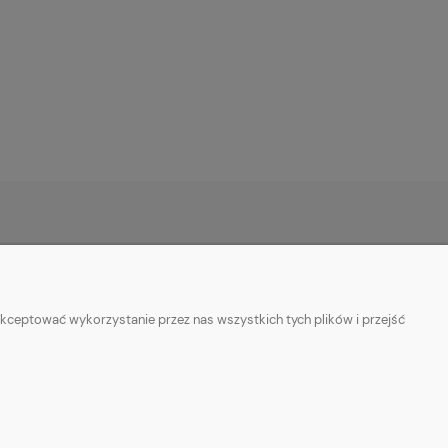
O NAS
ie
Kontakt z nami
kceptować wykorzystanie przez nas wszystkich tych plików i przejść
ości
Facebook
Informacje o sprzedawcy