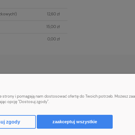
zkowych!)
12,60 zł
15,00 zł
0,00 zł
PŁATNOŚCI I DOSTAWA
INFORMACJE
Płatności za zamówienia
Informacje o cook
nie strony i pomagają nam dostosować ofertę do Twoich potrzeb. Możesz zaa
Wysyłka i koszty dostawy
Polityka prywatn
ając opcję "Dostosuj zgody".
Realizacja zamówień
Upusty i rabaty
zaakceptuj wszystkie
uj zgody
Sklep internetowy Shoper.pl