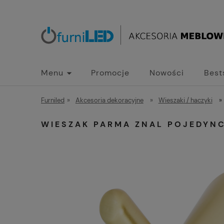
Menu
Promocje
Nowości
Best
Furniled
»
Akcesoria dekoracyjne
»
Wieszaki / haczyki
»
WIESZAK PARMA ZNAL POJEDYN