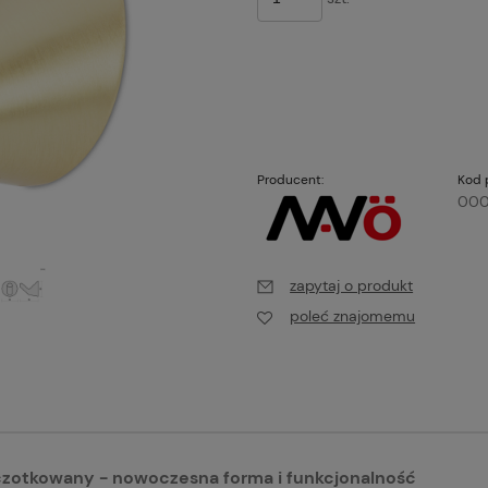
Producent:
Kod 
000
zapytaj o produkt
poleć znajomemu
czotkowany - nowoczesna forma i funkcjonalność