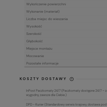
Wykończenie powierzchni
Wykonanie (materiał)
Liczba miejsc do wieszania
Wysokość
Szerokość
Głębokość
Miejsce montażu
Mocowanie
Pozostałe informacje
KOSZTY DOSTAWY
CENA NIE ZAW
InPost Paczkomaty 24/7
(Paczkomaty dostępne 24/7 – 
EWENTUALNYC
wygodny, zawsze dla Ciebie.)
PŁATNOŚCI
DPD - Kurier
(Standardowy serwis krajowy, dostawa pod 