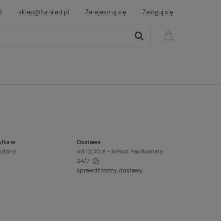
6
sklep@furniled.pl
Zarejestruj się
Zaloguj się
łka w:
Dostawa:
odziny
od 12,00 zł
- InPost Paczkomaty
24/7
sprawdź formy dostawy
awiera ewentualnych kosztów