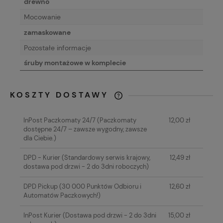
drewno
Mocowanie
zamaskowane
Pozostałe informacje
śruby montażowe w komplecie
KOSZTY DOSTAWY
CENA NIE ZAWIERA EWENTUALNYCH
KOSZTÓW PŁATNOŚCI
InPost Paczkomaty 24/7
(Paczkomaty
12,00 zł
dostępne 24/7 – zawsze wygodny, zawsze
dla Ciebie.)
DPD - Kurier
(Standardowy serwis krajowy,
12,49 zł
dostawa pod drzwi - 2 do 3dni roboczych)
DPD Pickup
(30 000 Punktów Odbioru i
12,60 zł
Automatów Paczkowych!)
InPost Kurier
(Dostawa pod drzwi - 2 do 3dni
15,00 zł