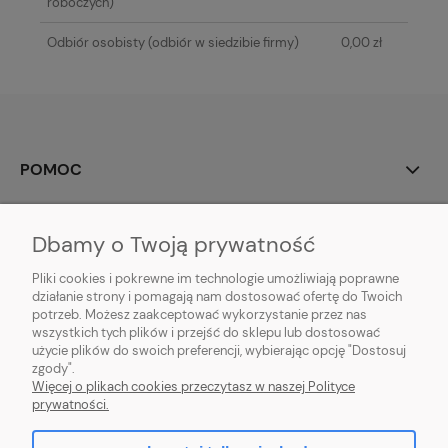
roboczych)
Odbiór osobisty
(odbiór w siedzibie firmy)
0,00 zł
POMOC
MOJE KONTO
Dbamy o Twoją prywatność
PŁATNOŚCI I DOSTAWA
Pliki cookies i pokrewne im technologie umożliwiają poprawne
działanie strony i pomagają nam dostosować ofertę do Twoich
potrzeb. Możesz zaakceptować wykorzystanie przez nas
INFORMACJE
wszystkich tych plików i przejść do sklepu lub dostosować
użycie plików do swoich preferencji, wybierając opcję "Dostosuj
O NAS
zgody".
Więcej o plikach cookies przeczytasz w naszej Polityce
prywatności.