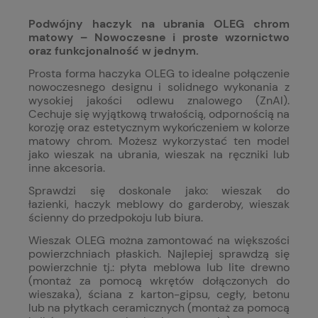
Podwójny haczyk na ubrania OLEG chrom
matowy – Nowoczesne i proste wzornictwo
oraz funkcjonalność w jednym.
Prosta forma haczyka OLEG to idealne połączenie
nowoczesnego designu i solidnego wykonania z
wysokiej jakości odlewu znalowego (ZnAl).
Cechuje się wyjątkową trwałością, odpornością na
korozję oraz estetycznym wykończeniem w kolorze
matowy chrom. Możesz wykorzystać ten model
jako wieszak na ubrania, wieszak na ręczniki lub
inne akcesoria.
Sprawdzi się doskonale jako: wieszak do
łazienki, haczyk meblowy do garderoby, wieszak
ścienny do przedpokoju lub biura.
Wieszak OLEG można zamontować na większości
powierzchniach płaskich. Najlepiej sprawdzą się
powierzchnie tj.: p
łyta meblowa lub lite drewno
(montaż za pomocą wkrętów dołączonych do
wieszaka), ś
ciana z karton-gipsu, cegły, betonu
lub na płytkach ceramicznych (montaż za pomocą