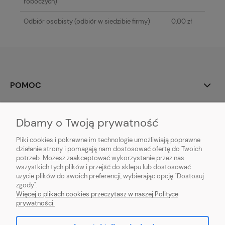
roboczych)
Odbiór osobisty
(odbiór w siedzibie firmy)
0,00 zł
POMOC
MOJE KONTO
Dbamy o Twoją prywatność
PŁATNOŚCI I DOSTAWA
Pliki cookies i pokrewne im technologie umożliwiają poprawne
działanie strony i pomagają nam dostosować ofertę do Twoich
potrzeb. Możesz zaakceptować wykorzystanie przez nas
INFORMACJE
wszystkich tych plików i przejść do sklepu lub dostosować
użycie plików do swoich preferencji, wybierając opcję "Dostosuj
O NAS
zgody".
Więcej o plikach cookies przeczytasz w naszej Polityce
prywatności.