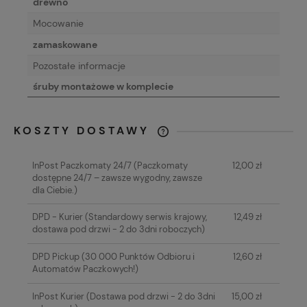
drewno
Mocowanie
zamaskowane
Pozostałe informacje
śruby montażowe w komplecie
KOSZTY DOSTAWY
CENA NIE ZAWIERA EWENTUALNYCH
KOSZTÓW PŁATNOŚCI
InPost Paczkomaty 24/7
(Paczkomaty
12,00 zł
dostępne 24/7 – zawsze wygodny, zawsze
dla Ciebie.)
DPD - Kurier
(Standardowy serwis krajowy,
12,49 zł
dostawa pod drzwi - 2 do 3dni roboczych)
DPD Pickup
(30 000 Punktów Odbioru i
12,60 zł
Automatów Paczkowych!)
InPost Kurier
(Dostawa pod drzwi - 2 do 3dni
15,00 zł