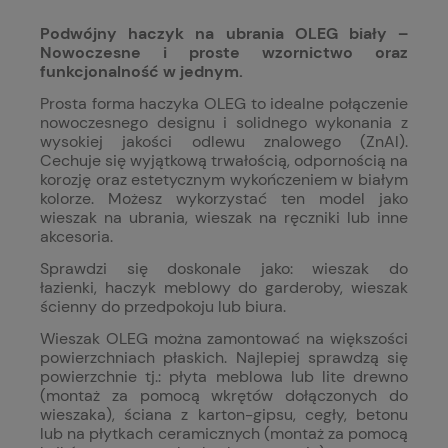
Podwójny haczyk na ubrania OLEG biały –
Nowoczesne i proste wzornictwo oraz
funkcjonalność w jednym.
Prosta forma haczyka OLEG to idealne połączenie
nowoczesnego designu i solidnego wykonania z
wysokiej jakości odlewu znalowego (ZnAl).
Cechuje się wyjątkową trwałością, odpornością na
korozję oraz estetycznym wykończeniem w białym
kolorze. Możesz wykorzystać ten model jako
wieszak na ubrania, wieszak na ręczniki lub inne
akcesoria.
Sprawdzi się doskonale jako: wieszak do
łazienki, haczyk meblowy do garderoby, wieszak
ścienny do przedpokoju lub biura.
Wieszak OLEG można zamontować na większości
powierzchniach płaskich. Najlepiej sprawdzą się
powierzchnie tj.: p
łyta meblowa lub lite drewno
(montaż za pomocą wkrętów dołączonych do
wieszaka), ś
ciana z karton-gipsu, cegły, betonu
lub na płytkach ceramicznych (montaż za pomocą