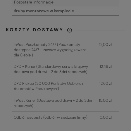
Pozostałe informacje
śruby montażowe w komplecie
KOSZTY DOSTAWY
CENA NIE ZAWIERA EWENTUALNYCH
KOSZTÓW PŁATNOŚCI
InPost Paczkomaty 24/7
(Paczkomaty
12,00 zł
dostępne 24/7 – zawsze wygodny, zawsze
dla Ciebie.)
DPD - Kurier
(Standardowy serwis krajowy,
12,49 zł
dostawa pod drzwi - 2 do 3dni roboczych)
DPD Pickup
(30 000 Punktów Odbioru i
12,60 zł
Automatów Paczkowych!)
InPost Kurier
(Dostawa pod drzwi - 2 do 3dni
15,00 zł
roboczych)
Odbiór osobisty
(odbiór w siedzibie firmy)
0,00 zł