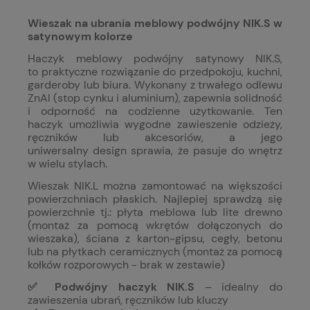
Wieszak na ubrania meblowy podwójny NIK.S w
satynowym kolorze
Haczyk meblowy podwójny satynowy NIK.S,
to praktyczne rozwiązanie do przedpokoju, kuchni,
garderoby lub biura. Wykonany z trwałego odlewu
ZnAl (stop cynku i aluminium), zapewnia solidność
i odporność na codzienne użytkowanie. Ten
haczyk umożliwia wygodne zawieszenie odzieży,
ręczników lub akcesoriów, a jego
uniwersalny design sprawia, że pasuje do wnętrz
w wielu stylach.
Wieszak NIK.L można zamontować na większości
powierzchniach płaskich. Najlepiej sprawdzą się
powierzchnie tj.: p
łyta meblowa lub lite drewno
(montaż za pomocą wkrętów dołączonych do
wieszaka), ś
ciana z karton-gipsu, cegły, betonu
lub na płytkach ceramicznych (montaż za pomocą
kołków rozporowych - brak w zestawie)
✅ Podwójny haczyk NIK.S
– idealny do
zawieszenia ubrań, ręczników lub kluczy