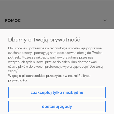
POMOC
MOJE KONTO
Dbamy o Twoją prywatność
PŁATNOŚCI I DOSTAWA
Pliki cookies i pokrewne im technologie umożliwiają poprawne
działanie strony i pomagają nam dostosować ofertę do Twoich
potrzeb. Możesz zaakceptować wykorzystanie przez nas
INFORMACJE
wszystkich tych plików i przejść do sklepu lub dostosować
użycie plików do swoich preferencji, wybierając opcję "Dostosuj
O NAS
zgody".
Więcej o plikach cookies przeczytasz w naszej Polityce
prywatności.
zaakceptuj tylko niezbędne
pokaż pełną wersję strony
dostosuj zgody
Sklep internetowy Shoper.pl