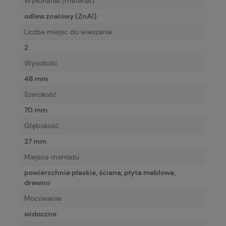
Wykonanie (materiał)
odlew znalowy (ZnAl)
Liczba miejsc do wieszania
2
Wysokość
48 mm
Szerokość
70 mm
Głębokość
27 mm
Miejsce montażu
powierzchnie płaskie, ściana, płyta meblowa,
drewno
Mocowanie
widoczne