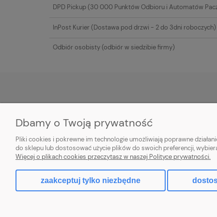
DPD Pickup
(30 000 Punktów Odbioru i Automatów Pac
InPost Kurier
(Dostawa pod drzwi - 2 do 3dni roboczych)
Odbiór osobisty
(odbiór w siedzibie firmy)
POMOC
MOJE KONTO
Dbamy o Twoją prywatność
Warunki zwrotów
Twoje zamówienia
Pliki cookies i pokrewne im technologie umożliwiają poprawne działa
Regulamin
Ustawienia konta
do sklepu lub dostosować użycie plików do swoich preferencji, wybier
Więcej o plikach cookies przeczytasz w naszej Polityce prywatności.
Przechowalnia
zaakceptuj tylko niezbędne
dostos