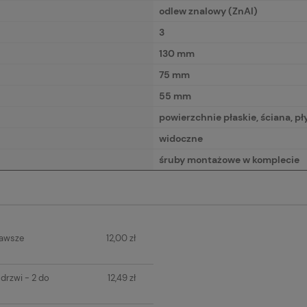
odlew znalowy (ZnAl)
3
130 mm
75 mm
55 mm
powierzchnie płaskie, ściana, p
widoczne
śruby montażowe w komplecie
IERA
zawsze
12,00 zł
H KOSZTÓW
drzwi - 2 do
12,49 zł