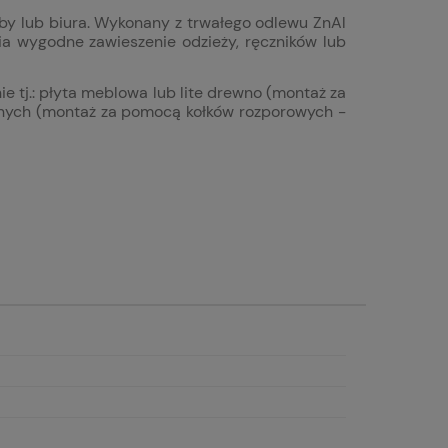
oby lub biura. Wykonany z trwałego odlewu ZnAl
ia wygodne zawieszenie odzieży, ręczników lub
 tj.: p
łyta meblowa lub lite drewno (montaż za
cznych (montaż za pomocą kołków rozporowych -