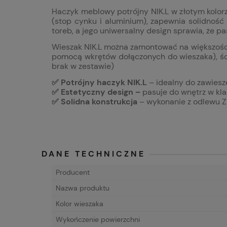
Haczyk meblowy potrójny NIK.L w złotym kolorz
(stop cynku i aluminium), zapewnia solidność
toreb, a jego uniwersalny design sprawia, że pa
Wieszak NIK.L można zamontować na większości 
pomocą wkrętów dołączonych do wieszaka), ś
brak w zestawie)
✅ Potrójny haczyk NIK.L
– idealny do zawiesz
✅ Estetyczny design –
pasuje do wnętrz w kl
✅ Solidna konstrukcja
– wykonanie z odlewu Z
DANE TECHNICZNE
Producent
Nazwa produktu
Kolor wieszaka
Wykończenie powierzchni