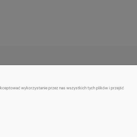
O NAS
ie
Kontakt z nami
kceptować wykorzystanie przez nas wszystkich tych plików i przejść
ości
Facebook
Informacje o sprzedawcy