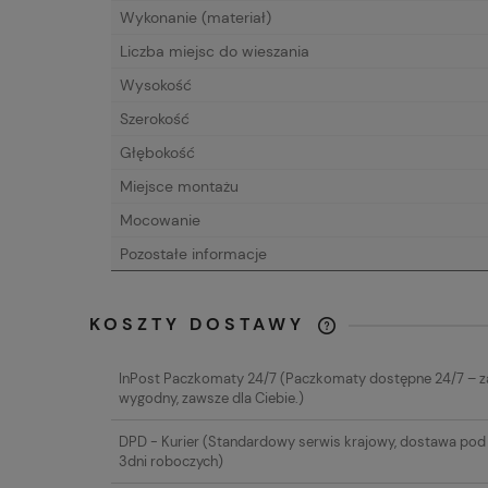
Wykonanie (materiał)
Liczba miejsc do wieszania
Wysokość
Szerokość
Głębokość
Miejsce montażu
Mocowanie
Pozostałe informacje
KOSZTY DOSTAWY
CENA NIE ZAW
InPost Paczkomaty 24/7
(Paczkomaty dostępne 24/7 – 
EWENTUALNYC
wygodny, zawsze dla Ciebie.)
PŁATNOŚCI
DPD - Kurier
(Standardowy serwis krajowy, dostawa pod 
3dni roboczych)