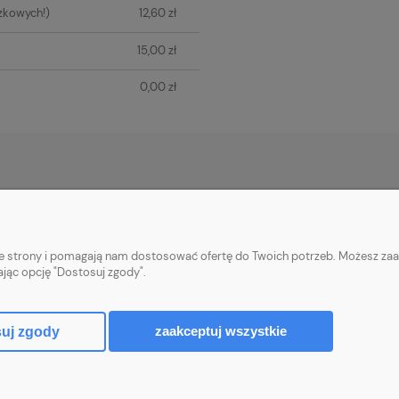
zkowych!)
12,60 zł
15,00 zł
0,00 zł
PŁATNOŚCI I DOSTAWA
INFORMACJE
Płatności za zamówienia
Informacje o cook
nie strony i pomagają nam dostosować ofertę do Twoich potrzeb. Możesz zaa
Wysyłka i koszty dostawy
Polityka prywatn
ając opcję "Dostosuj zgody".
Realizacja zamówień
Upusty i rabaty
zaakceptuj wszystkie
uj zgody
Sklep internetowy Shoper.pl