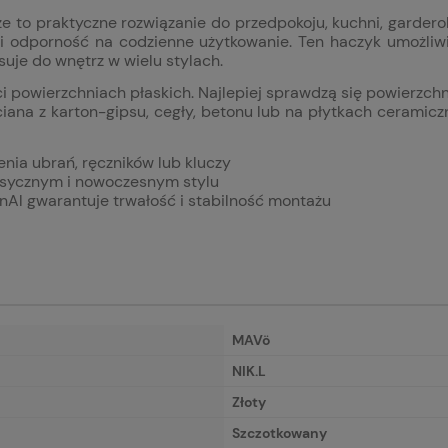
e to praktyczne rozwiązanie do przedpokoju, kuchni, garder
 i odporność na codzienne użytkowanie. Ten haczyk umożliw
suje do wnętrz w wielu stylach.
powierzchniach płaskich. Najlepiej sprawdzą się powierzchnie
ciana z karton-gipsu, cegły, betonu lub na płytkach cerami
enia ubrań, ręczników lub kluczy
asycznym i nowoczesnym stylu
nAl gwarantuje trwałość i stabilność montażu
MAVö
NIK.L
Złoty
Szczotkowany