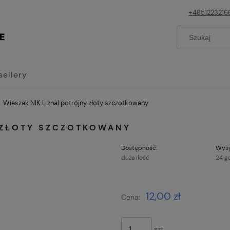
+4851223216
sellery
Wieszak NIK.L znal potrójny złoty szczotkowany
 ZŁOTY SZCZOTKOWANY
Dostępność:
Wysy
duża ilość
24 g
Cena nie z
12,00 zł
Cena:
płatności
szt.