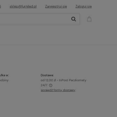
6
sklep@furniled.pl
Zarejestruj się
Zaloguj się
łka w:
Dostawa:
odziny
od 12,00 zł
- InPost Paczkomaty
24/7
sprawdź formy dostawy
awiera ewentualnych kosztów