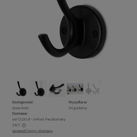
Dostępność:
Wysyłka w:
duża ilość
24 godziny
Dostawa:
od 12,00 zł
- InPost Paczkomaty
24/7
sprawdź formy dostawy
Cena nie zawiera ewentualnych kosztów płatności