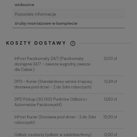
widoczne
Pozostałe informacje
śruby montażowe w komplecie
KOSZTY DOSTAWY
CENA NIE ZAWIERA EWENTUALNYCH
KOSZTÓW PŁATNOŚCI
InPost Paczkomaty 24/7
(Paczkomaty
12,00 zł
dostępne 24/7 – zawsze wygodny, zawsze
dla Ciebie.)
DPD - Kurier
(Standardowy serwis krajowy,
12,49 zł
dostawa pod drzwi - 2 do 3dni roboczych)
DPD Pickup
(30 000 Punktów Odbioru i
12,60 zł
Automatów Paczkowych!)
InPost Kurier
(Dostawa pod drzwi - 2 do 3dni
15,00 zł
roboczych)
Odbiór osobisty
(odbiór w siedzibie firmy)
0,00 zł