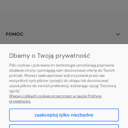
POMOC
MOJE KONTO
Dbamy o Twoją prywatność
PŁATNOŚCI I DOSTAWA
Pliki cookies i pokrewne im technologie umożliwiają poprawne
działanie strony i pomagają nam dostosować ofertę do Twoich
potrzeb. Możesz zaakceptować wykorzystanie przez nas
INFORMACJE
wszystkich tych plików i przejść do sklepu lub dostosować
użycie plików do swoich preferencji, wybierając opcję "Dostosuj
O NAS
zgody".
Więcej o plikach cookies przeczytasz w naszej Polityce
prywatności.
zaakceptuj tylko niezbędne
pokaż pełną wersję strony