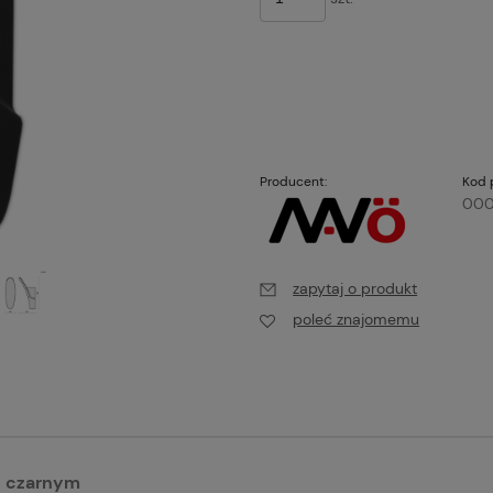
Producent:
Kod 
000
zapytaj o produkt
poleć znajomemu
e czarnym