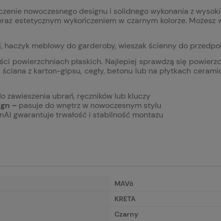
czenie nowoczesnego designu i solidnego wykonania z wysokie
 oraz estetycznym wykończeniem w czarnym kolorze. Możesz w
ki, haczyk meblowy do garderoby, wieszak ścienny do przedpok
powierzchniach płaskich. Najlepiej sprawdzą się powierzchn
 ś
ciana z karton-gipsu, cegły, betonu lub na płytkach cera
o zawieszenia ubrań, ręczników lub kluczy
ign –
pasuje do wnętrz w nowoczesnym stylu
nAl gwarantuje trwałość i stabilność montażu
MAVö
KRETA
Czarny