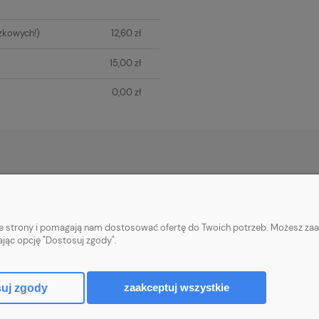
zkowych!)
12,60 zł
15,00 zł
0,00 zł
PŁATNOŚCI I DOSTAWA
INFORMACJE
Płatności za zamówienia
Informacje o cook
nie strony i pomagają nam dostosować ofertę do Twoich potrzeb. Możesz zaa
Wysyłka i koszty dostawy
Polityka prywatn
ając opcję "Dostosuj zgody".
Realizacja zamówień
Upusty i rabaty
zaakceptuj wszystkie
uj zgody
Sklep internetowy Shoper.pl