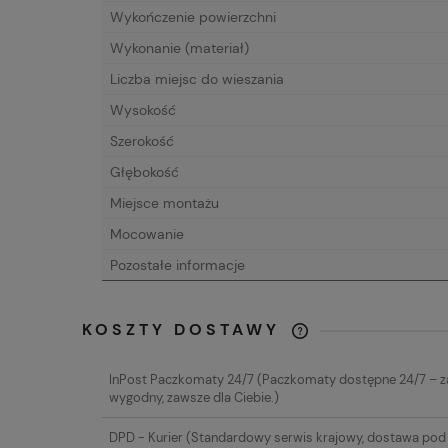
Wykończenie powierzchni
Wykonanie (materiał)
Liczba miejsc do wieszania
Wysokość
Szerokość
Głębokość
Miejsce montażu
Mocowanie
Pozostałe informacje
KOSZTY DOSTAWY
CENA NIE ZAW
InPost Paczkomaty 24/7
(Paczkomaty dostępne 24/7 – 
EWENTUALNYC
wygodny, zawsze dla Ciebie.)
PŁATNOŚCI
DPD - Kurier
(Standardowy serwis krajowy, dostawa pod 