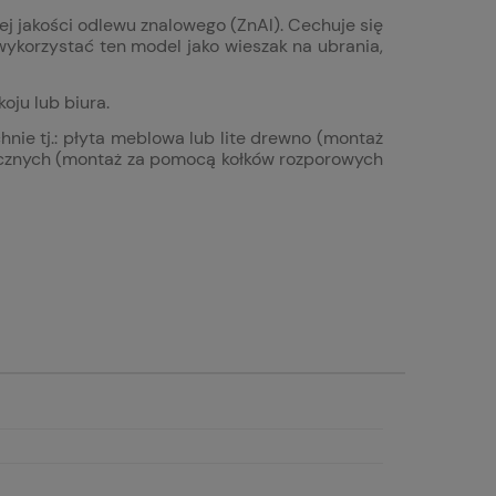
j jakości odlewu znalowego (ZnAl). Cechuje się
ykorzystać ten model jako wieszak na ubrania,
oju lub biura.
ie tj.: p
łyta meblowa lub lite drewno (montaż
micznych (montaż za pomocą kołków rozporowych