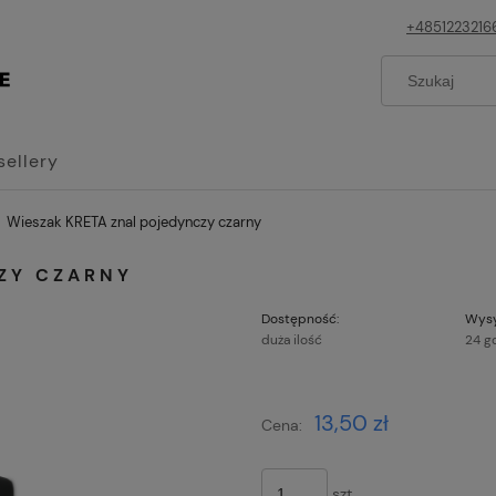
+4851223216
sellery
Wieszak KRETA znal pojedynczy czarny
ZY CZARNY
Dostępność:
Wysy
duża ilość
24 g
Cena nie z
13,50 zł
Cena:
płatności
szt.