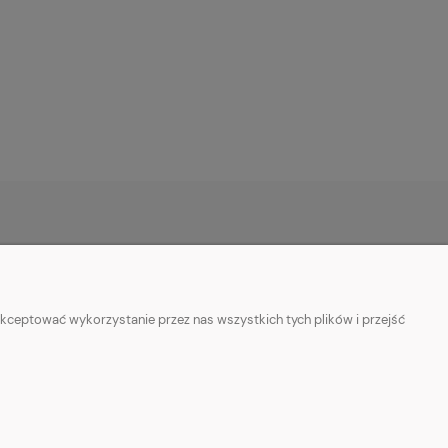
O NAS
ie
Kontakt z nami
kceptować wykorzystanie przez nas wszystkich tych plików i przejść
ości
Facebook
Informacje o sprzedawcy