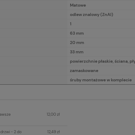
Matowe
odlew znalowy (ZnAl)
1
63 mm
20 mm
33 mm
powierzchnie płaskie, ściana, p
zamaskowane
śruby montażowe w komplecie
IERA
zawsze
12,00 zł
H KOSZTÓW
drzwi - 2 do
12,49 zł