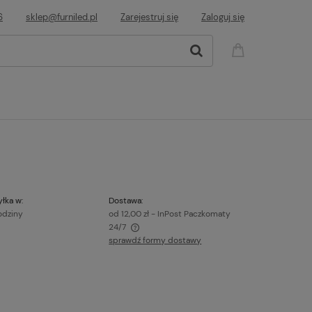
6
sklep@furniled.pl
Zarejestruj się
Zaloguj się
łka w:
Dostawa:
odziny
od 12,00 zł
- InPost Paczkomaty
24/7
sprawdź formy dostawy
awiera ewentualnych kosztów