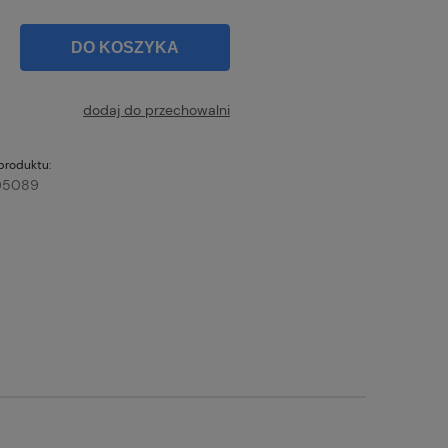
DO KOSZYKA
dodaj do przechowalni
produktu:
05089