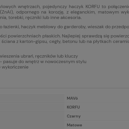
lowych wnętrzach, pojedynczy haczyk KORFU to połączenie
(ZnAl), odpornego na korozję, z eleganckim, matowym wyko
a, torebki, ręczniki lub inne akcesoria.
o łazienki, haczyk meblowy do garderoby, wieszak do przedpok
 powierzchniach płaskich. Najlepiej sprawdzą się powierzchn
ściana z karton-gipsu, cegły, betonu lub na płytkach cera
ieszenia ubrań, ręczników lub kluczy
– pasuje do wnętrz w nowoczesnym stylu
ne wykończenie
MAVö
KORFU
Czarny
Matowe