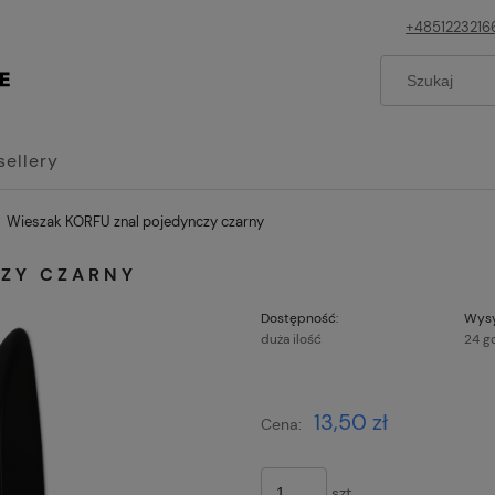
+4851223216
sellery
Wieszak KORFU znal pojedynczy czarny
CZY CZARNY
Dostępność:
Wysy
duża ilość
24 g
Cena nie z
13,50 zł
Cena:
płatności
szt.