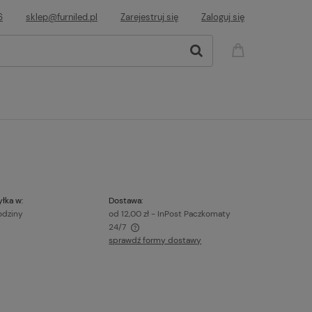
6
sklep@furniled.pl
Zarejestruj się
Zaloguj się
łka w:
Dostawa:
odziny
od 12,00 zł
- InPost Paczkomaty
24/7
sprawdź formy dostawy
awiera ewentualnych kosztów