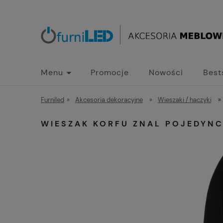
Menu
Promocje
Nowości
Best
Furniled
»
Akcesoria dekoracyjne
»
Wieszaki / haczyki
»
WIESZAK KORFU ZNAL POJEDYN