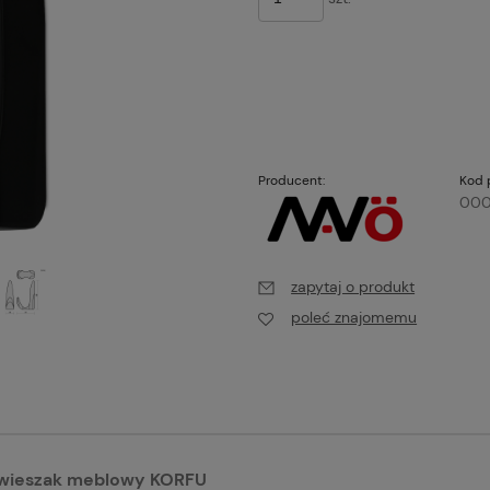
Producent:
Kod 
00
zapytaj o produkt
poleć znajomemu
y wieszak meblowy KORFU