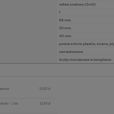
odlew znalowy (ZnAl)
1
68 mm
20 mm
40 mm
powierzchnie płaskie, ściana, p
zamaskowane
śruby montażowe w komplecie
IERA
zawsze
12,00 zł
H KOSZTÓW
drzwi - 2 do
12,49 zł