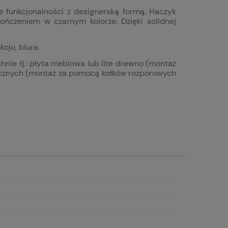
 funkcjonalności z designerską formą. Haczyk
ńczeniem w czarnym kolorze. Dzięki solidnej
oju, biura.
ie tj.: płyta meblowa lub lite drewno (montaż
micznych (montaż za pomocą kołków rozporowych