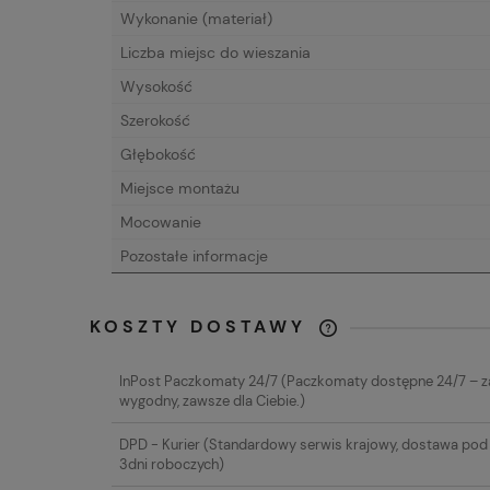
Wykonanie (materiał)
Liczba miejsc do wieszania
Wysokość
Szerokość
Głębokość
Miejsce montażu
Mocowanie
Pozostałe informacje
KOSZTY DOSTAWY
CENA NIE ZAW
InPost Paczkomaty 24/7
(Paczkomaty dostępne 24/7 – 
EWENTUALNYC
wygodny, zawsze dla Ciebie.)
PŁATNOŚCI
DPD - Kurier
(Standardowy serwis krajowy, dostawa pod 
3dni roboczych)