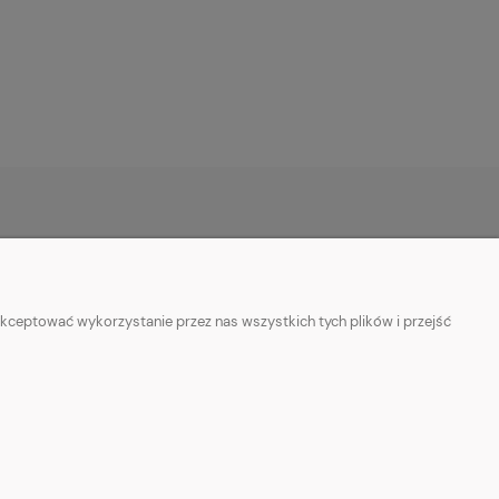
O NAS
ie
Kontakt z nami
kceptować wykorzystanie przez nas wszystkich tych plików i przejść
ości
Facebook
Informacje o sprzedawcy