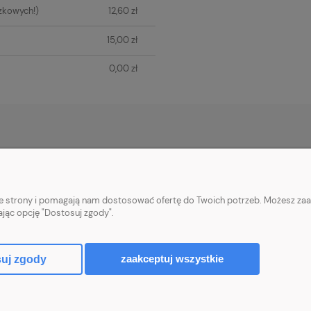
zkowych!)
12,60 zł
15,00 zł
0,00 zł
PŁATNOŚCI I DOSTAWA
INFORMACJE
Płatności za zamówienia
Informacje o cook
nie strony i pomagają nam dostosować ofertę do Twoich potrzeb. Możesz zaa
Wysyłka i koszty dostawy
Polityka prywatn
ając opcję "Dostosuj zgody".
Realizacja zamówień
Upusty i rabaty
zaakceptuj wszystkie
uj zgody
Sklep internetowy Shoper.pl