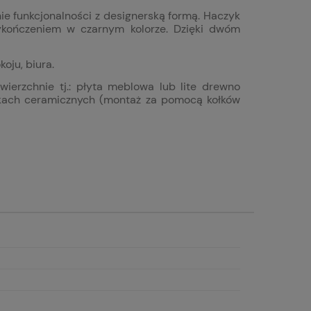
 funkcjonalności z designerską formą. Haczyk
ykończeniem w czarnym kolorze. Dzięki dwóm
oju, biura.
erzchnie tj.: płyta meblowa lub lite drewno
ytkach ceramicznych (montaż za pomocą kołków