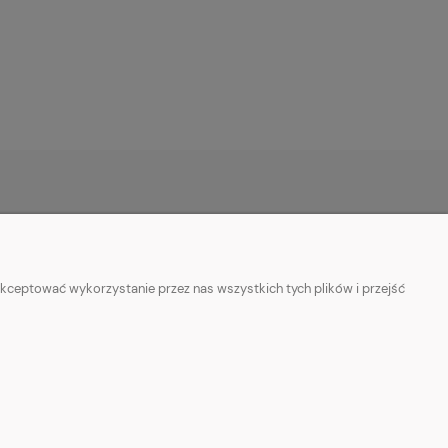
O NAS
ie
Kontakt z nami
kceptować wykorzystanie przez nas wszystkich tych plików i przejść
ości
Facebook
Informacje o sprzedawcy