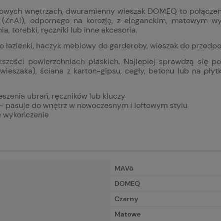
lowych wnętrzach, dwuramienny wieszak DOMEQ to połączenie
 (ZnAl), odpornego na korozję, z eleganckim, matowym w
 torebki, ręczniki lub inne akcesoria.
o łazienki, haczyk meblowy do garderoby, wieszak do przedpok
ci powierzchniach płaskich. Najlepiej sprawdzą się powi
eszaka), ściana z karton-gipsu, cegły, betonu lub na pł
szenia ubrań, ręczników lub kluczy
– pasuje do wnętrz w nowoczesnym i loftowym stylu
ne wykończenie
MAVö
DOMEQ
Czarny
Matowe