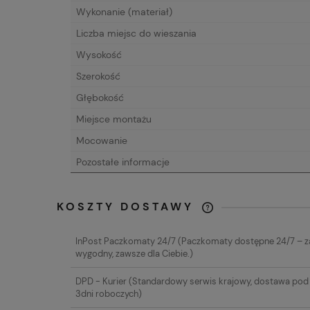
Wykonanie (materiał)
Liczba miejsc do wieszania
Wysokość
Szerokość
Głębokość
Miejsce montażu
Mocowanie
Pozostałe informacje
KOSZTY DOSTAWY
CENA NIE ZAW
InPost Paczkomaty 24/7
(Paczkomaty dostępne 24/7 – 
EWENTUALNYC
wygodny, zawsze dla Ciebie.)
PŁATNOŚCI
DPD - Kurier
(Standardowy serwis krajowy, dostawa pod 
3dni roboczych)