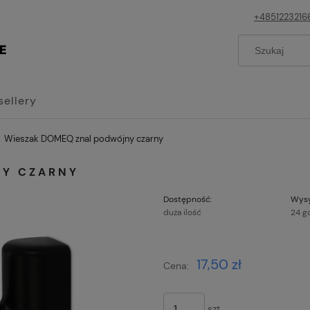
+4851223216
sellery
Wieszak DOMEQ znal podwójny czarny
NY CZARNY
Dostępność:
Wysy
duża ilość
24 g
Cena nie z
17,50 zł
Cena:
płatności
szt.