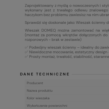
Zaprojektowany z myślą o nowoczesnych i sty
wykonany jest z trwałego odlewu znalowego
haczykom bez problemu zawiesisz na nim ubrania,
Sprawdzi się doskonale jako: Wieszak ścienny d
Wieszak DOMEQ można zamontować na większoś
(montaż za pomocą wkrętów dołączonych do wi
rozporowych - brak w zestawie)
✅ Podwójny wieszak ścienny – idealny do zawie
✅ Niewidoczne mocowanie, estetyczny design 
✅ Prosty montaż, trwałość, stabilność, staran
DANE TECHNICZNE
Producent
Nazwa produktu
Kolor wieszaka
Wykończenie powierzchni