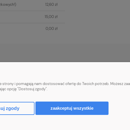
zkowych!)
12,60 zł
15,00 zł
0,00 zł
PŁATNOŚCI I DOSTAWA
INFORMACJE
Płatności za zamówienia
Informacje o cook
nie strony i pomagają nam dostosować ofertę do Twoich potrzeb. Możesz zaa
Wysyłka i koszty dostawy
Polityka prywatn
ając opcję "Dostosuj zgody".
Realizacja zamówień
Upusty i rabaty
zaakceptuj wszystkie
uj zgody
Sklep internetowy Shoper.pl