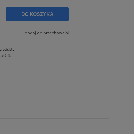
DO KOSZYKA
dodaj do przechowalni
produktu:
05085