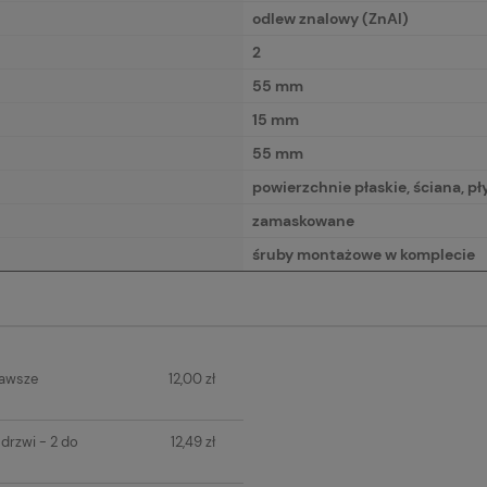
odlew znalowy (ZnAl)
2
55 mm
15 mm
55 mm
powierzchnie płaskie, ściana, p
zamaskowane
śruby montażowe w komplecie
IERA
zawsze
12,00 zł
H KOSZTÓW
drzwi - 2 do
12,49 zł