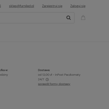
6
sklep@furniled.pl
Zarejestruj się
Zaloguj się
łka w:
Dostawa:
odziny
od 12,00 zł
- InPost Paczkomaty
24/7
sprawdź formy dostawy
awiera ewentualnych kosztów