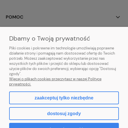
POMOC
MOJE KONTO
Dbamy o Twoją prywatność
PŁATNOŚCI I DOSTAWA
Pliki cookies i pokrewne im technologie umożliwiają poprawne
działanie strony i pomagają nam dostosować ofertę do Twoich
potrzeb. Możesz zaakceptować wykorzystanie przez nas
INFORMACJE
wszystkich tych plików i przejść do sklepu lub dostosować
użycie plików do swoich preferencji, wybierając opcję "Dostosuj
O NAS
zgody".
Więcej o plikach cookies przeczytasz w naszej Polityce
prywatności.
zaakceptuj tylko niezbędne
pokaż pełną wersję strony
dostosuj zgody
Sklep internetowy Shoper.pl