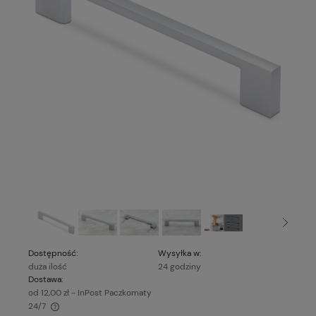
Dostępność:
Wysyłka w:
duża ilość
24 godziny
Dostawa:
od 12,00 zł
- InPost Paczkomaty
24/7