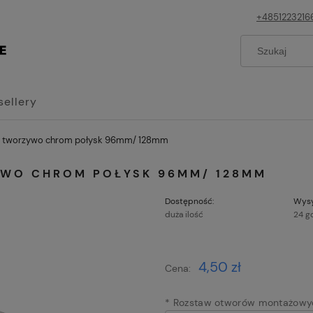
+4851223216
sellery
O tworzywo chrom połysk 96mm/ 128mm
YWO CHROM POŁYSK 96MM/ 128MM
Dostępność:
Wysy
duża ilość
24 g
Cena nie z
4,50 zł
Cena:
płatności
*
Rozstaw otworów montażowy