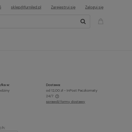
6
sklep@furniled.pl
Zarejestruj się
Zaloguj się
łka w:
Dostawa:
odziny
od 12,00 zł
- InPost Paczkomaty
24/7
sprawdź formy dostawy
awiera ewentualnych kosztów
ch: