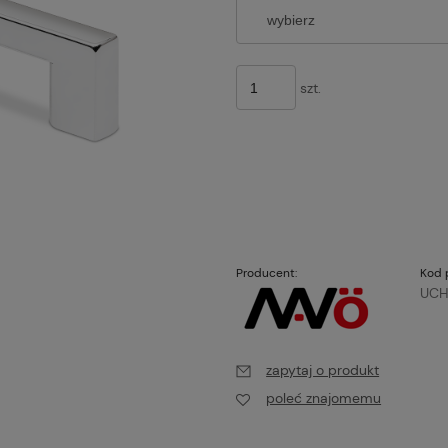
szt.
Producent:
Kod 
UCH
zapytaj o produkt
poleć znajomemu