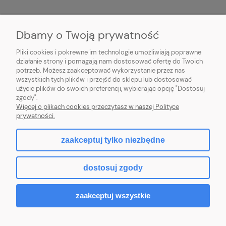
MOJE KONTO
Dbamy o Twoją prywatność
PŁATNOŚCI I DOSTAWA
Pliki cookies i pokrewne im technologie umożliwiają poprawne
działanie strony i pomagają nam dostosować ofertę do Twoich
potrzeb. Możesz zaakceptować wykorzystanie przez nas
INFORMACJE
wszystkich tych plików i przejść do sklepu lub dostosować
użycie plików do swoich preferencji, wybierając opcję "Dostosuj
O NAS
zgody".
Więcej o plikach cookies przeczytasz w naszej Polityce
prywatności.
zaakceptuj tylko niezbędne
pokaż pełną wersję strony
dostosuj zgody
Sklep internetowy Shoper.pl
zaakceptuj wszystkie