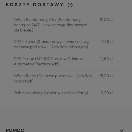
KOSZTY DOSTAWY
CENA NIE ZAWIERA EWENTUALNYCH
KOSZTÓW PŁATNOŚCI
InPost Paczkomaty 24/7
(Paczkomaty
12,00 zł
dostępne 24/7 – zawsze wygodny, zawsze
dla Ciebie.)
DPD - Kurier
(Standardowy serwis krajowy,
12,49 zł
dostawa pod drzwi - 2 do 3dni roboczych)
DPD Pickup
(30 000 Punktów Odbioru i
12,60 zł
Automatów Paczkowych!)
InPost Kurier
(Dostawa pod drzwi - 2 do 3dni
15,00 zł
roboczych)
Odbiór osobisty
(odbiór w siedzibie firmy)
0,00 zł
POMOC