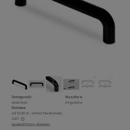
Dostępność:
Wysyłka w:
duża ilość
24 godziny
Dostawa:
od 12,00 zł
- InPost Paczkomaty
24/7
sprawdź formy dostawy
Cena nie zawiera ewentualnych kosztów płatności