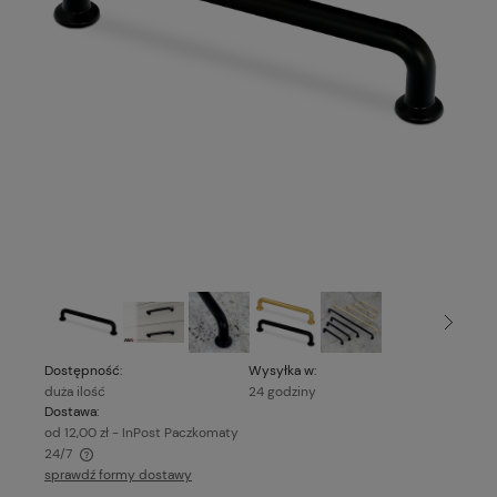
Dostępność:
Wysyłka w:
duża ilość
24 godziny
Dostawa:
od 12,00 zł
- InPost Paczkomaty
24/7
sprawdź formy dostawy
Cena nie zawiera ewentualnych kosztów płatności