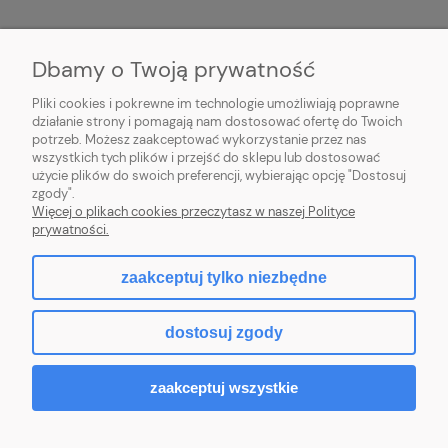
MOJE KONTO
Dbamy o Twoją prywatność
PŁATNOŚCI I DOSTAWA
Pliki cookies i pokrewne im technologie umożliwiają poprawne
działanie strony i pomagają nam dostosować ofertę do Twoich
potrzeb. Możesz zaakceptować wykorzystanie przez nas
INFORMACJE
wszystkich tych plików i przejść do sklepu lub dostosować
użycie plików do swoich preferencji, wybierając opcję "Dostosuj
O NAS
zgody".
Więcej o plikach cookies przeczytasz w naszej Polityce
prywatności.
zaakceptuj tylko niezbędne
pokaż pełną wersję strony
dostosuj zgody
Sklep internetowy Shoper.pl
zaakceptuj wszystkie