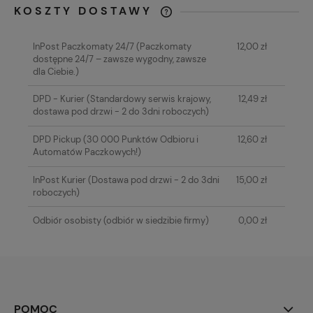
KOSZTY DOSTAWY
CENA NIE ZAWIERA EWENTUALNYCH
KOSZTÓW PŁATNOŚCI
InPost Paczkomaty 24/7
(Paczkomaty
12,00 zł
dostępne 24/7 – zawsze wygodny, zawsze
dla Ciebie.)
DPD - Kurier
(Standardowy serwis krajowy,
12,49 zł
dostawa pod drzwi - 2 do 3dni roboczych)
DPD Pickup
(30 000 Punktów Odbioru i
12,60 zł
Automatów Paczkowych!)
InPost Kurier
(Dostawa pod drzwi - 2 do 3dni
15,00 zł
roboczych)
Odbiór osobisty
(odbiór w siedzibie firmy)
0,00 zł
POMOC