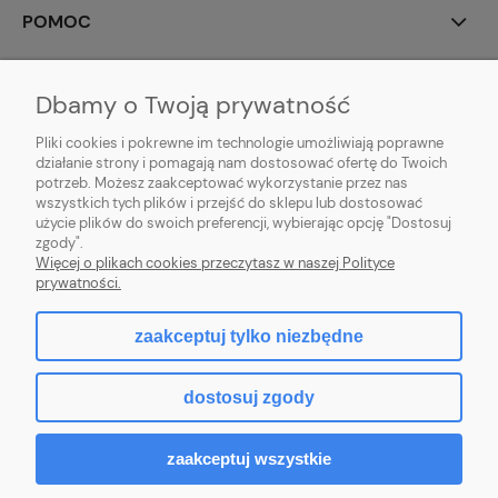
POMOC
MOJE KONTO
Dbamy o Twoją prywatność
PŁATNOŚCI I DOSTAWA
Pliki cookies i pokrewne im technologie umożliwiają poprawne
działanie strony i pomagają nam dostosować ofertę do Twoich
potrzeb. Możesz zaakceptować wykorzystanie przez nas
INFORMACJE
wszystkich tych plików i przejść do sklepu lub dostosować
użycie plików do swoich preferencji, wybierając opcję "Dostosuj
O NAS
zgody".
Więcej o plikach cookies przeczytasz w naszej Polityce
prywatności.
zaakceptuj tylko niezbędne
pokaż pełną wersję strony
dostosuj zgody
Sklep internetowy Shoper.pl
zaakceptuj wszystkie