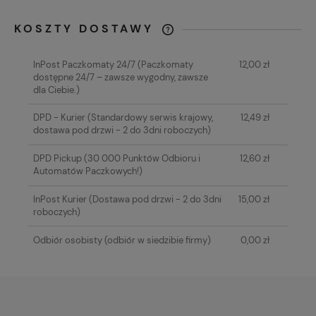
KOSZTY DOSTAWY
CENA NIE ZAWIERA EWENTUALNYCH
KOSZTÓW PŁATNOŚCI
InPost Paczkomaty 24/7
(Paczkomaty
12,00 zł
dostępne 24/7 – zawsze wygodny, zawsze
dla Ciebie.)
DPD - Kurier
(Standardowy serwis krajowy,
12,49 zł
dostawa pod drzwi - 2 do 3dni roboczych)
DPD Pickup
(30 000 Punktów Odbioru i
12,60 zł
Automatów Paczkowych!)
InPost Kurier
(Dostawa pod drzwi - 2 do 3dni
15,00 zł
roboczych)
Odbiór osobisty
(odbiór w siedzibie firmy)
0,00 zł