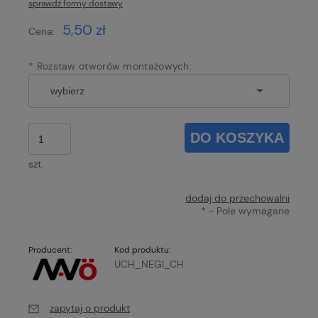
sprawdź formy dostawy
Cena nie zawiera ewentualnych kosztów płatności
5,50 zł
Cena:
*
Rozstaw otworów montażowych:
DO KOSZYKA
szt.
dodaj do przechowalni
*
- Pole wymagane
Producent:
Kod produktu:
UCH_NEGI_CH
zapytaj o produkt