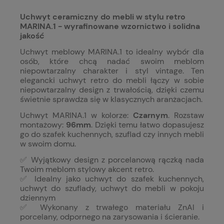
Uchwyt ceramiczny do mebli w stylu retro
MARINA.1 - wyrafinowane wzornictwo i solidna
jakość
Uchwyt meblowy MARINA.1 to idealny wybór dla
osób, które chcą nadać swoim meblom
niepowtarzalny charakter i styl vintage. Ten
elegancki uchwyt retro do mebli łączy w sobie
niepowtarzalny design z trwałością, dzięki czemu
świetnie sprawdza się w klasycznych aranżacjach.
Uchwyt MARINA.1 w kolorze:
Czarnym
. Rozstaw
montażowy:
96mm
. Dzięki temu łatwo dopasujesz
go do szafek kuchennych, szuflad czy innych mebli
w swoim domu.
✅ Wyjątkowy design z porcelanową rączką nada
Twoim meblom stylowy akcent retro.
✅ Idealny jako uchwyt do szafek kuchennych,
uchwyt do szuflady, uchwyt do mebli w pokoju
dziennym
✅ Wykonany z trwałego materiału ZnAl i
porcelany, odpornego na zarysowania i ścieranie.