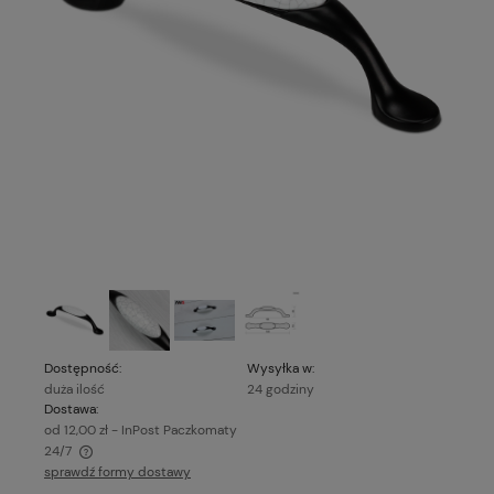
Dostępność:
Wysyłka w:
duża ilość
24 godziny
Dostawa:
od 12,00 zł
- InPost Paczkomaty
24/7
sprawdź formy dostawy
Cena nie zawiera ewentualnych kosztów płatności