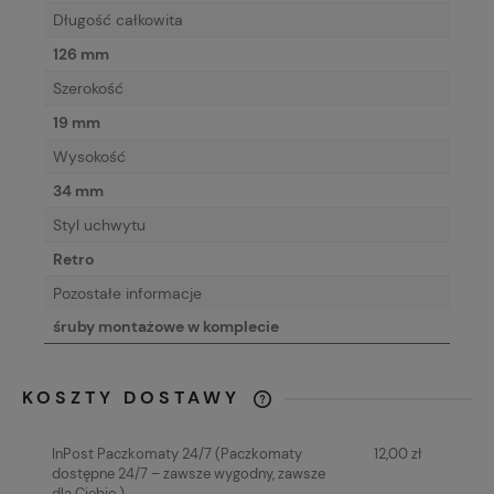
Długość całkowita
126 mm
Szerokość
19 mm
Wysokość
34 mm
Styl uchwytu
Retro
Pozostałe informacje
śruby montażowe w komplecie
KOSZTY DOSTAWY
CENA NIE ZAWIERA EWENTUALNYCH
KOSZTÓW PŁATNOŚCI
InPost Paczkomaty 24/7
(Paczkomaty
12,00 zł
dostępne 24/7 – zawsze wygodny, zawsze
dla Ciebie.)