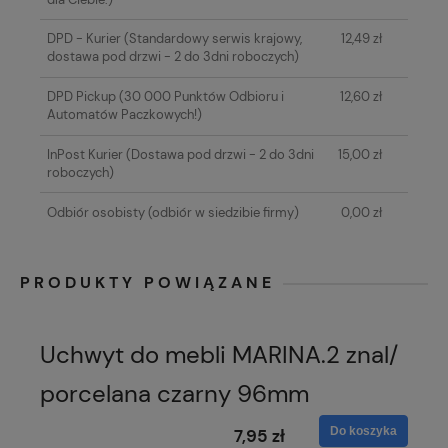
DPD - Kurier
(Standardowy serwis krajowy,
12,49 zł
dostawa pod drzwi - 2 do 3dni roboczych)
DPD Pickup
(30 000 Punktów Odbioru i
12,60 zł
Automatów Paczkowych!)
InPost Kurier
(Dostawa pod drzwi - 2 do 3dni
15,00 zł
roboczych)
Odbiór osobisty
(odbiór w siedzibie firmy)
0,00 zł
PRODUKTY POWIĄZANE
Uchwyt do mebli MARINA.2 znal/
porcelana czarny 96mm
Do koszyka
7,95 zł