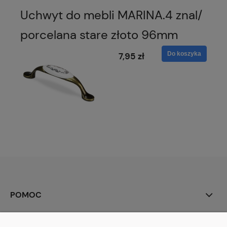
Uchwyt do mebli MARINA.4 znal/
porcelana stare złoto 96mm
Do koszyka
7,95 zł
POMOC
MOJE KONTO