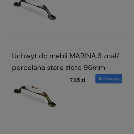
Uchwyt do mebli MARINA.3 znal/
porcelana stare złoto 96mm
Do koszyka
7,95 zł