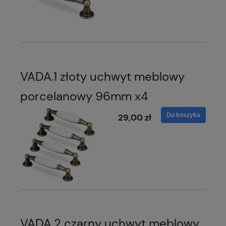
VADA.1 złoty uchwyt meblowy
porcelanowy 96mm x4
Do koszyka
29,00 zł
VADA.2 czarny uchwyt meblowy