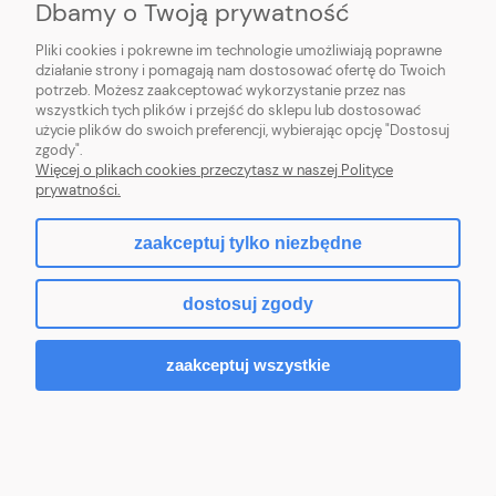
Dbamy o Twoją prywatność
PŁATNOŚCI I DOSTAWA
Pliki cookies i pokrewne im technologie umożliwiają poprawne
działanie strony i pomagają nam dostosować ofertę do Twoich
potrzeb. Możesz zaakceptować wykorzystanie przez nas
INFORMACJE
wszystkich tych plików i przejść do sklepu lub dostosować
użycie plików do swoich preferencji, wybierając opcję "Dostosuj
O NAS
zgody".
Więcej o plikach cookies przeczytasz w naszej Polityce
prywatności.
zaakceptuj tylko niezbędne
pokaż pełną wersję strony
dostosuj zgody
Sklep internetowy Shoper.pl
zaakceptuj wszystkie