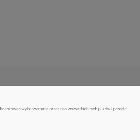
O NAS
ie
Kontakt z nami
kceptować wykorzystanie przez nas wszystkich tych plików i przejść
ości
Facebook
Informacje o sprzedawcy