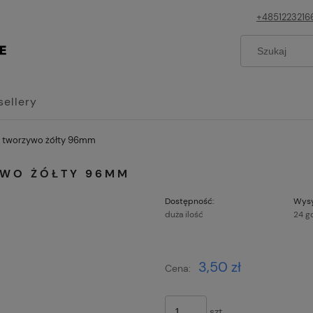
+4851223216
sellery
R tworzywo żółty 96mm
YWO ŻÓŁTY 96MM
Dostępność:
Wysy
duża ilość
24 g
Cena nie z
3,50 zł
Cena:
płatności
szt.