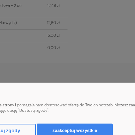
drzwi - 2 do
12,49 zł
zkowych!)
12,60 zł
15,00 zł
0,00 zł
PŁATNOŚCI I DOSTAWA
INFORMACJE
Płatności za zamówienia
Informacje o cook
nie strony i pomagają nam dostosować ofertę do Twoich potrzeb. Możesz zaa
Wysyłka i koszty dostawy
Polityka prywatn
ając opcję "Dostosuj zgody".
Realizacja zamówień
Upusty i rabaty
zaakceptuj wszystkie
uj zgody