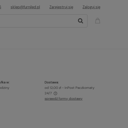
6
sklep@furniled.pl
Zarejestruj się
Zaloguj się
łka w:
Dostawa:
odziny
od 12,00 zł
- InPost Paczkomaty
24/7
sprawdź formy dostawy
awiera ewentualnych kosztów