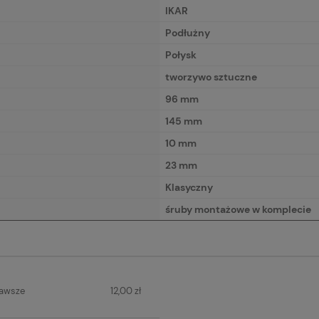
IKAR
Podłużny
Połysk
tworzywo sztuczne
96 mm
145 mm
10 mm
23 mm
Klasyczny
śruby montażowe w komplecie
IERA
zawsze
12,00 zł
H KOSZTÓW