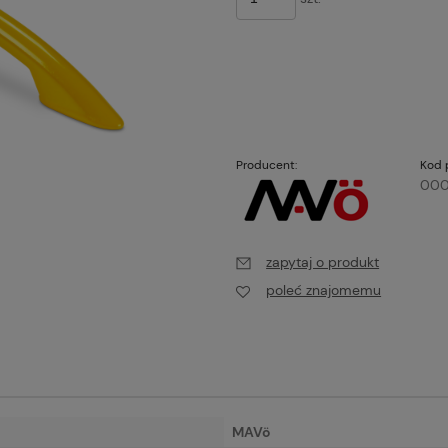
Producent:
Kod 
000
zapytaj o produkt
poleć znajomemu
MAVö