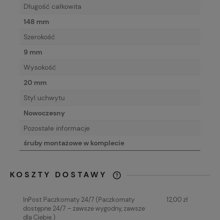
Długość całkowita
148 mm
Szerokość
9 mm
Wysokość
20 mm
Styl uchwytu
Nowoczesny
Pozostałe informacje
śruby montażowe w komplecie
KOSZTY DOSTAWY
CENA NIE ZAWIERA EWENTUALNYCH
KOSZTÓW PŁATNOŚCI
InPost Paczkomaty 24/7
(Paczkomaty
12,00 zł
dostępne 24/7 – zawsze wygodny, zawsze
dla Ciebie.)