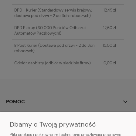
DPD - Kurier
(Standardowy serwis krajowy,
12,49 zł
dostawa pod drzwi - 2 do 3dni roboczych)
DPD Pickup
(30 000 Punktów Odbioru i
12,60 zł
Automatów Paczkowych!)
InPost Kurier
(Dostawa pod drzwi - 2 do 3dni
15,00 zł
roboczych)
Odbiór osobisty
(odbiór w siedzibie firmy)
0,00 zł
POMOC
MOJE KONTO
Dbamy o Twoją prywatność
PŁATNOŚCI I DOSTAWA
Pliki cookies i pokrewne im technologie umożliwiają poprawne