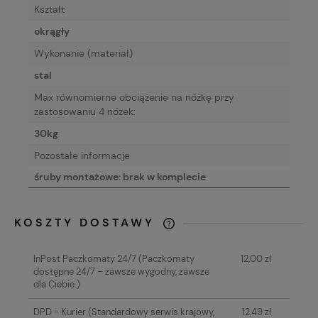
Kształt
okrągły
Wykonanie (materiał)
stal
Max równomierne obciążenie na nóżkę przy
zastosowaniu 4 nóżek:
30kg
Pozostałe informacje
śruby montażowe: brak w komplecie
KOSZTY DOSTAWY
CENA NIE ZAWIERA EWENTUALNYCH
KOSZTÓW PŁATNOŚCI
InPost Paczkomaty 24/7
(Paczkomaty
12,00 zł
dostępne 24/7 – zawsze wygodny, zawsze
dla Ciebie.)
DPD - Kurier
(Standardowy serwis krajowy,
12,49 zł