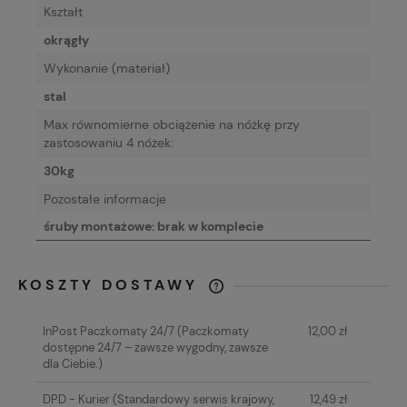
Kształt
okrągły
Wykonanie (materiał)
stal
Max równomierne obciążenie na nóżkę przy
zastosowaniu 4 nóżek:
30kg
Pozostałe informacje
śruby montażowe: brak w komplecie
KOSZTY DOSTAWY
CENA NIE ZAWIERA EWENTUALNYCH
KOSZTÓW PŁATNOŚCI
InPost Paczkomaty 24/7
(Paczkomaty
12,00 zł
dostępne 24/7 – zawsze wygodny, zawsze
dla Ciebie.)
DPD - Kurier
(Standardowy serwis krajowy,
12,49 zł