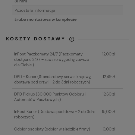
31 mm
Pozostałe informacje
śruba montażowa w komplecie
KOSZTY DOSTAWY
CENA NIE ZAWIERA EWENTUALNYCH
KOSZTÓW PŁATNOŚCI
InPost Paczkomaty 24/7
(Paczkomaty
12,00 zł
dostępne 24/7 – zawsze wygodny, zawsze
dla Ciebie.)
DPD - Kurier
(Standardowy serwis krajowy,
12,49 zł
dostawa pod drzwi - 2 do 3dni roboczych)
DPD Pickup
(30 000 Punktów Odbioru i
12,60 zł
Automatów Paczkowych!)
InPost Kurier
(Dostawa pod drzwi - 2 do 3dni
15,00 zł
roboczych)
Odbiór osobisty
(odbiór w siedzibie firmy)
0,00 zł