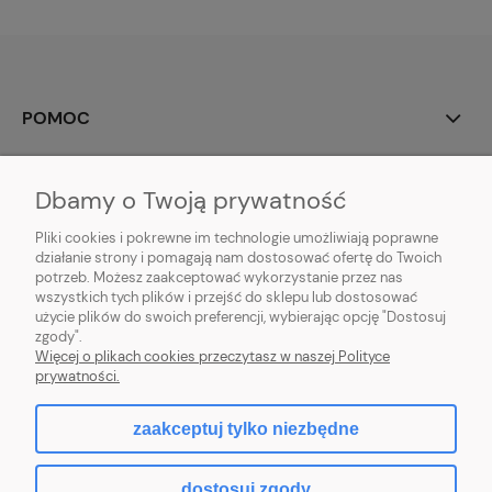
POMOC
MOJE KONTO
Dbamy o Twoją prywatność
PŁATNOŚCI I DOSTAWA
Pliki cookies i pokrewne im technologie umożliwiają poprawne
działanie strony i pomagają nam dostosować ofertę do Twoich
potrzeb. Możesz zaakceptować wykorzystanie przez nas
INFORMACJE
wszystkich tych plików i przejść do sklepu lub dostosować
użycie plików do swoich preferencji, wybierając opcję "Dostosuj
O NAS
zgody".
Więcej o plikach cookies przeczytasz w naszej Polityce
prywatności.
zaakceptuj tylko niezbędne
pokaż pełną wersję strony
dostosuj zgody