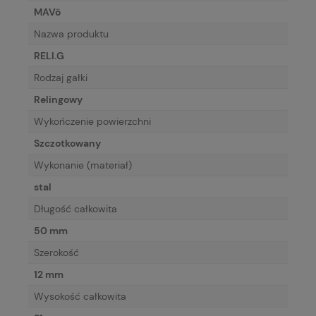
MAVö
Nazwa produktu
RELI.G
Rodzaj gałki
Relingowy
Wykończenie powierzchni
Szczotkowany
Wykonanie (materiał)
stal
Długość całkowita
50 mm
Szerokość
12 mm
Wysokość całkowita