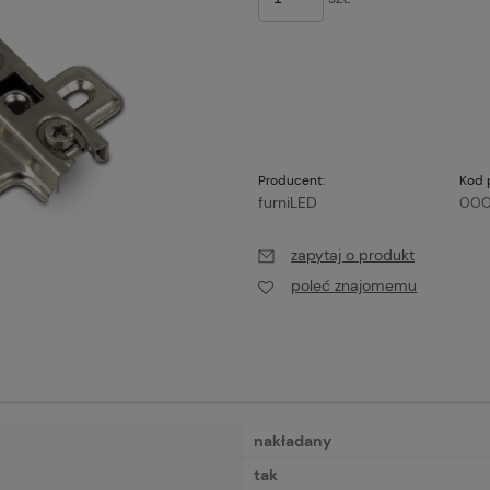
Producent:
Kod 
furniLED
000
zapytaj o produkt
poleć znajomemu
nakładany
tak