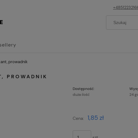
+4851223216
sellery
kant, prowadnik
T, PROWADNIK
Dostępność:
Wysy
duża ilość
24 g
Cena nie z
1,85 zł
Cena:
płatności
szt.