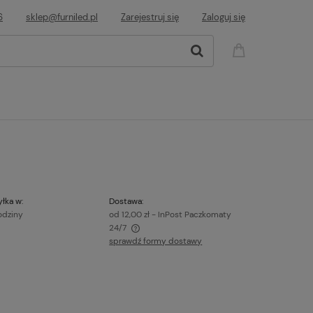
6
sklep@furniled.pl
Zarejestruj się
Zaloguj się
łka w:
Dostawa:
odziny
od 12,00 zł
- InPost Paczkomaty
24/7
sprawdź formy dostawy
awiera ewentualnych kosztów