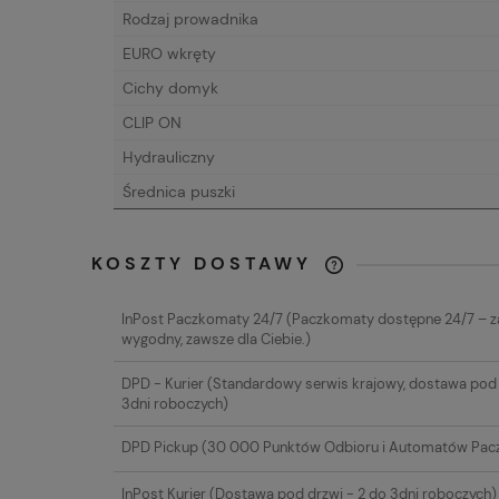
Rodzaj prowadnika
EURO wkręty
Cichy domyk
CLIP ON
Hydrauliczny
Średnica puszki
KOSZTY DOSTAWY
CENA NIE ZAW
InPost Paczkomaty 24/7
(Paczkomaty dostępne 24/7 – 
EWENTUALNYC
wygodny, zawsze dla Ciebie.)
PŁATNOŚCI
DPD - Kurier
(Standardowy serwis krajowy, dostawa pod 
3dni roboczych)
DPD Pickup
(30 000 Punktów Odbioru i Automatów Pac
InPost Kurier
(Dostawa pod drzwi - 2 do 3dni roboczych)