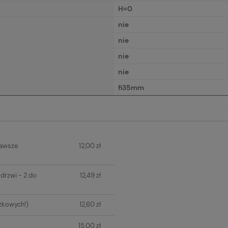
H=0
nie
nie
nie
nie
fi35mm
IERA
zawsze
12,00 zł
H KOSZTÓW
drzwi - 2 do
12,49 zł
zkowych!)
12,60 zł
15,00 zł