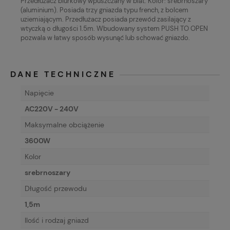
Przedłużacz biurkowy wpuszczany w blat. Kolor: srebrnoszary
(aluminium). Posiada trzy gniazda typu french, z bolcem
uziemiającym. Przedłużacz posiada przewód zasilający z
wtyczką o długości 1.5m. Wbudowany system PUSH TO OPEN
pozwala w łatwy sposób wysunąć lub schować gniazdo.
DANE TECHNICZNE
Napięcie
AC220V - 240V
Maksymalne obciążenie
3600W
Kolor
srebrnoszary
Długość przewodu
1,5m
Ilość i rodzaj gniazd