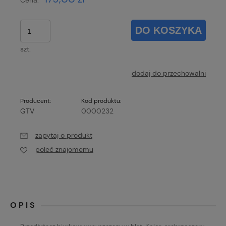
Cena:
DO KOSZYKA
szt.
dodaj do przechowalni
Producent:
Kod produktu:
GTV
0000232
zapytaj o produkt
poleć znajomemu
OPIS