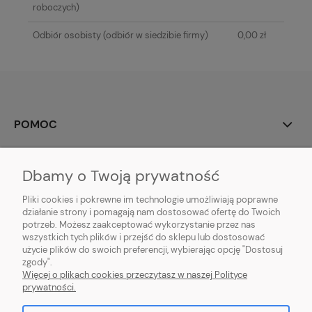
roboczych)
Odbiór osobisty
(odbiór w siedzibie firmy)
0,00 zł
POMOC
MOJE KONTO
Dbamy o Twoją prywatność
PŁATNOŚCI I DOSTAWA
Pliki cookies i pokrewne im technologie umożliwiają poprawne
działanie strony i pomagają nam dostosować ofertę do Twoich
potrzeb. Możesz zaakceptować wykorzystanie przez nas
INFORMACJE
wszystkich tych plików i przejść do sklepu lub dostosować
użycie plików do swoich preferencji, wybierając opcję "Dostosuj
O NAS
zgody".
Więcej o plikach cookies przeczytasz w naszej Polityce
prywatności.