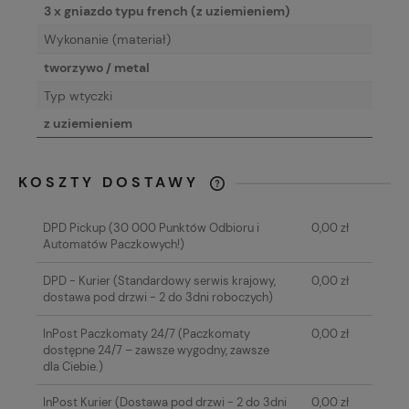
3 x gniazdo typu french (z uziemieniem)
Wykonanie (materiał)
tworzywo / metal
Typ wtyczki
z uziemieniem
KOSZTY DOSTAWY
CENA NIE ZAWIERA EWENTUALNYCH
KOSZTÓW PŁATNOŚCI
DPD Pickup
(30 000 Punktów Odbioru i
0,00 zł
Automatów Paczkowych!)
DPD - Kurier
(Standardowy serwis krajowy,
0,00 zł
dostawa pod drzwi - 2 do 3dni roboczych)
InPost Paczkomaty 24/7
(Paczkomaty
0,00 zł
dostępne 24/7 – zawsze wygodny, zawsze
dla Ciebie.)
InPost Kurier
(Dostawa pod drzwi - 2 do 3dni
0,00 zł