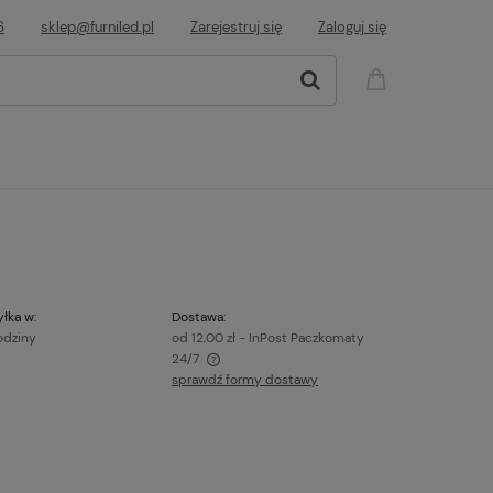
6
sklep@furniled.pl
Zarejestruj się
Zaloguj się
łka w:
Dostawa:
odziny
od 12,00 zł
- InPost Paczkomaty
24/7
sprawdź formy dostawy
awiera ewentualnych kosztów