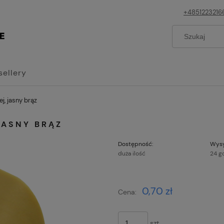
+4851223216
sellery
j, jasny brąz
JASNY BRĄZ
Dostępność:
Wysy
duża ilość
24 g
Cena nie z
0,70 zł
Cena:
płatności
szt.