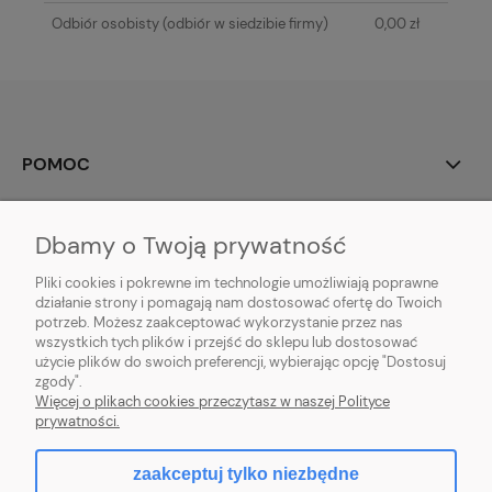
Odbiór osobisty
(odbiór w siedzibie firmy)
0,00 zł
POMOC
MOJE KONTO
Dbamy o Twoją prywatność
PŁATNOŚCI I DOSTAWA
Pliki cookies i pokrewne im technologie umożliwiają poprawne
działanie strony i pomagają nam dostosować ofertę do Twoich
potrzeb. Możesz zaakceptować wykorzystanie przez nas
INFORMACJE
wszystkich tych plików i przejść do sklepu lub dostosować
użycie plików do swoich preferencji, wybierając opcję "Dostosuj
O NAS
zgody".
Więcej o plikach cookies przeczytasz w naszej Polityce
prywatności.
zaakceptuj tylko niezbędne
pokaż pełną wersję strony