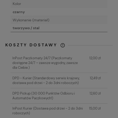
Kolor
czarny
Wykonanie (materiał)
tworzywo / stal
KOSZTY DOSTAWY
CENA NIE ZAWIERA EWENTUALNYCH
KOSZTÓW PŁATNOŚCI
InPost Paczkomaty 24/7
(Paczkomaty
12,00 zł
dostępne 24/7 – zawsze wygodny, zawsze
dla Ciebie.)
DPD - Kurier
(Standardowy serwis krajowy,
12,49 zł
dostawa pod drzwi - 2 do 3dni roboczych)
DPD Pickup
(30 000 Punktów Odbioru i
12,60 zł
Automatów Paczkowych!)
InPost Kurier
(Dostawa pod drzwi - 2 do 3dni
15,00 zł
roboczych)