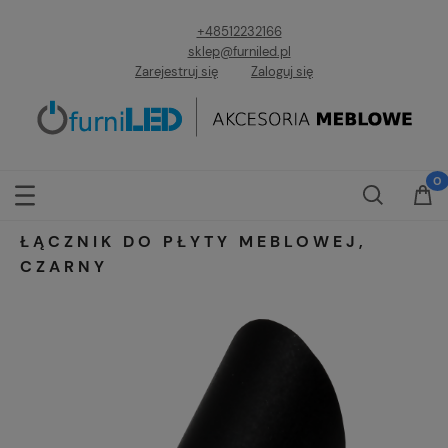
+48512232166
sklep@furniled.pl
Zarejestruj się
Zaloguj się
ŁĄCZNIK DO PŁYTY MEBLOWEJ,
CZARNY