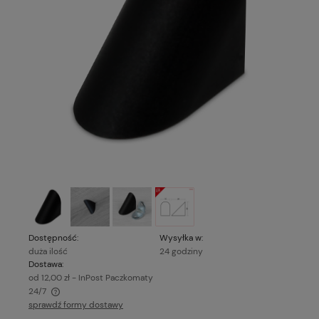
Dostępność:
Wysyłka w:
duża ilość
24 godziny
Dostawa:
od 12,00 zł
- InPost Paczkomaty
24/7
sprawdź formy dostawy
Cena nie zawiera ewentualnych kosztów płatności