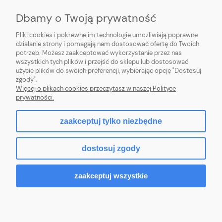
MOJE KONTO
Dbamy o Twoją prywatność
PŁATNOŚCI I DOSTAWA
Pliki cookies i pokrewne im technologie umożliwiają poprawne
działanie strony i pomagają nam dostosować ofertę do Twoich
INFORMACJE
potrzeb. Możesz zaakceptować wykorzystanie przez nas
wszystkich tych plików i przejść do sklepu lub dostosować
użycie plików do swoich preferencji, wybierając opcję "Dostosuj
O NAS
zgody".
Więcej o plikach cookies przeczytasz w naszej Polityce
prywatności.
zaakceptuj tylko niezbędne
pokaż pełną wersję strony
dostosuj zgody
Sklep internetowy Shoper.pl
zaakceptuj wszystkie