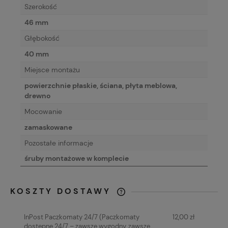
Szerokość
46 mm
Głębokość
40 mm
Miejsce montażu
powierzchnie płaskie, ściana, płyta meblowa,
drewno
Mocowanie
zamaskowane
Pozostałe informacje
śruby montażowe w komplecie
KOSZTY DOSTAWY
CENA NIE ZAWIERA EWENTUALNYCH
KOSZTÓW PŁATNOŚCI
InPost Paczkomaty 24/7
(Paczkomaty
12,00 zł
dostępne 24/7 – zawsze wygodny, zawsze