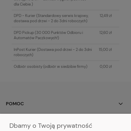
dla Ciebie.)
DPD - Kurier
(Standardowy serwis krajowy,
12,49 zł
dostawa pod drzwi - 2 do 3dni roboczych)
DPD Pickup
(30 000 Punktów Odbioru i
12,60 zł
Automatów Paczkowych!)
InPost Kurier
(Dostawa pod drzwi - 2 do 3dni
15,00 zł
roboczych)
Odbiór osobisty
(odbiór w siedzibie firmy)
0,00 zł
POMOC
MOJE KONTO
Dbamy o Twoją prywatność