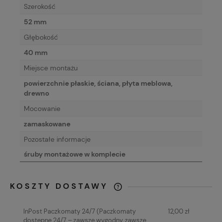
Szerokość
52 mm
Głębokość
40 mm
Miejsce montażu
powierzchnie płaskie, ściana, płyta meblowa,
drewno
Mocowanie
zamaskowane
Pozostałe informacje
śruby montażowe w komplecie
KOSZTY DOSTAWY
CENA NIE ZAWIERA EWENTUALNYCH
KOSZTÓW PŁATNOŚCI
InPost Paczkomaty 24/7
(Paczkomaty
12,00 zł
dostępne 24/7 – zawsze wygodny, zawsze