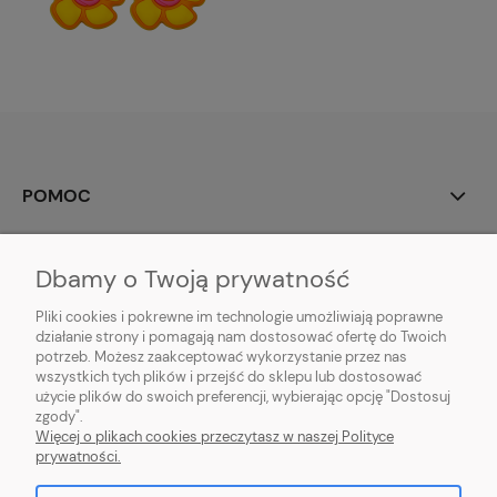
POMOC
MOJE KONTO
Dbamy o Twoją prywatność
PŁATNOŚCI I DOSTAWA
Pliki cookies i pokrewne im technologie umożliwiają poprawne
działanie strony i pomagają nam dostosować ofertę do Twoich
potrzeb. Możesz zaakceptować wykorzystanie przez nas
INFORMACJE
wszystkich tych plików i przejść do sklepu lub dostosować
użycie plików do swoich preferencji, wybierając opcję "Dostosuj
O NAS
zgody".
Więcej o plikach cookies przeczytasz w naszej Polityce
prywatności.