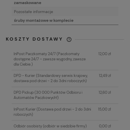
zamaskowane
Pozostałe informacje
śruby montażowe w komplecie
KOSZTY DOSTAWY
CENA NIE ZAWIERA EWENTUALNYCH
KOSZTÓW PŁATNOŚCI
InPost Paczkomaty 24/7
(Paczkomaty
12,00 zł
dostępne 24/7 – zawsze wygodny, zawsze
dla Ciebie.)
DPD - Kurier
(Standardowy serwis krajowy,
12,49 zł
dostawa pod drzwi - 2 do 3dni roboczych)
DPD Pickup
(30 000 Punktów Odbioru i
12,60 zł
Automatów Paczkowych!)
InPost Kurier
(Dostawa pod drzwi - 2 do 3dni
15,00 zł
roboczych)
Odbiór osobisty
(odbiór w siedzibie firmy)
0,00 zł