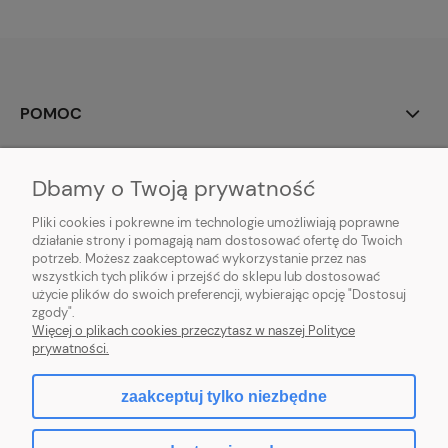
POMOC
MOJE KONTO
Dbamy o Twoją prywatność
PŁATNOŚCI I DOSTAWA
Pliki cookies i pokrewne im technologie umożliwiają poprawne
działanie strony i pomagają nam dostosować ofertę do Twoich
potrzeb. Możesz zaakceptować wykorzystanie przez nas
INFORMACJE
wszystkich tych plików i przejść do sklepu lub dostosować
użycie plików do swoich preferencji, wybierając opcję "Dostosuj
O NAS
zgody".
Więcej o plikach cookies przeczytasz w naszej Polityce
prywatności.
zaakceptuj tylko niezbędne
pokaż pełną wersję strony