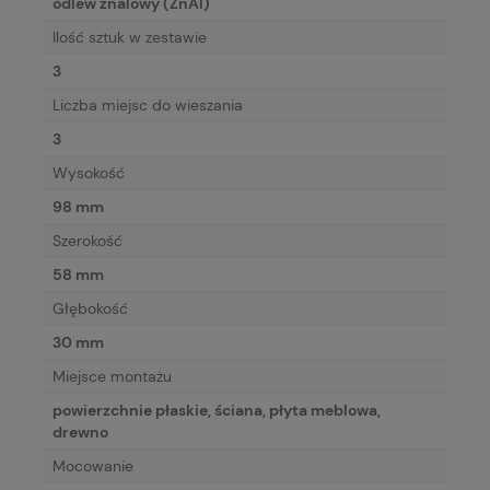
odlew znalowy (ZnAl)
Ilość sztuk w zestawie
3
Liczba miejsc do wieszania
3
Wysokość
98 mm
Szerokość
58 mm
Głębokość
30 mm
Miejsce montażu
powierzchnie płaskie, ściana, płyta meblowa,
drewno
Mocowanie