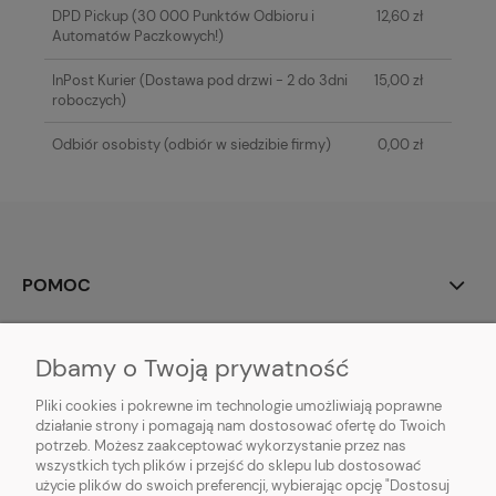
DPD Pickup
(30 000 Punktów Odbioru i
12,60 zł
Automatów Paczkowych!)
InPost Kurier
(Dostawa pod drzwi - 2 do 3dni
15,00 zł
roboczych)
Odbiór osobisty
(odbiór w siedzibie firmy)
0,00 zł
POMOC
MOJE KONTO
Dbamy o Twoją prywatność
PŁATNOŚCI I DOSTAWA
Pliki cookies i pokrewne im technologie umożliwiają poprawne
działanie strony i pomagają nam dostosować ofertę do Twoich
potrzeb. Możesz zaakceptować wykorzystanie przez nas
INFORMACJE
wszystkich tych plików i przejść do sklepu lub dostosować
użycie plików do swoich preferencji, wybierając opcję "Dostosuj