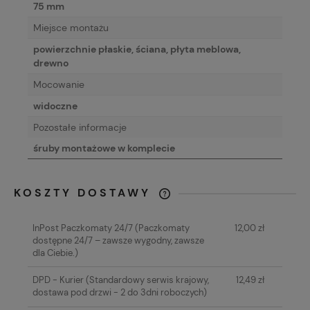
75 mm
Miejsce montażu
powierzchnie płaskie, ściana, płyta meblowa,
drewno
Mocowanie
widoczne
Pozostałe informacje
śruby montażowe w komplecie
KOSZTY DOSTAWY
CENA NIE ZAWIERA EWENTUALNYCH
KOSZTÓW PŁATNOŚCI
InPost Paczkomaty 24/7
(Paczkomaty
12,00 zł
dostępne 24/7 – zawsze wygodny, zawsze
dla Ciebie.)
DPD - Kurier
(Standardowy serwis krajowy,
12,49 zł
dostawa pod drzwi - 2 do 3dni roboczych)