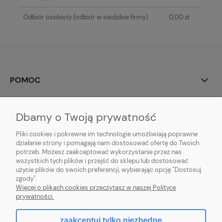
Odbiór osobisty
(odbiór w siedzibie firmy)
0,00 zł
POMOC
MOJE KONTO
Dbamy o Twoją prywatność
PŁATNOŚCI I DOSTAWA
Pliki cookies i pokrewne im technologie umożliwiają poprawne
działanie strony i pomagają nam dostosować ofertę do Twoich
potrzeb. Możesz zaakceptować wykorzystanie przez nas
INFORMACJE
wszystkich tych plików i przejść do sklepu lub dostosować
użycie plików do swoich preferencji, wybierając opcję "Dostosuj
O NAS
zgody".
Więcej o plikach cookies przeczytasz w naszej Polityce
prywatności.
zaakceptuj tylko niezbędne