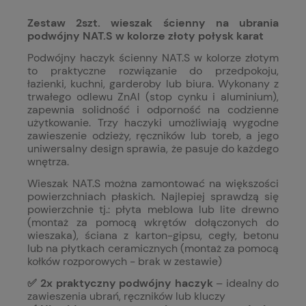
Zestaw 2szt. wieszak ścienny na ubrania
podwójny NAT.S w kolorze złoty połysk karat
Podwójny haczyk ścienny NAT.S w kolorze złotym
to praktyczne rozwiązanie do przedpokoju,
łazienki, kuchni, garderoby lub biura. Wykonany z
trwałego odlewu ZnAl (stop cynku i aluminium),
zapewnia solidność i odporność na codzienne
użytkowanie. Trzy haczyki umożliwiają wygodne
zawieszenie odzieży, ręczników lub toreb, a jego
uniwersalny design sprawia, że pasuje do każdego
wnętrza.
Wieszak NAT.S można zamontować na większości
powierzchniach płaskich. Najlepiej sprawdzą się
powierzchnie tj.: p
łyta meblowa lub lite drewno
(montaż za pomocą wkrętów dołączonych do
wieszaka), ś
ciana z karton-gipsu, cegły, betonu
lub na płytkach ceramicznych (montaż za pomocą
kołków rozporowych - brak w zestawie)
✅ 2x praktyczny podwójny haczyk
– idealny do
zawieszenia ubrań, ręczników lub kluczy