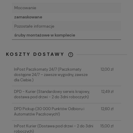
Mocowanie
zamaskowane
Pozostałe informacje
śruby montażowe w komplecie
KOSZTY DOSTAWY
CENA NIE ZAWIERA EWENTUALNYCH
KOSZTÓW PŁATNOŚCI
InPost Paczkomaty 24/7
(Paczkomaty
12,00 zł
dostępne 24/7 – zawsze wygodny, zawsze
dla Ciebie.)
DPD - Kurier
(Standardowy serwis krajowy,
12,49 zł
dostawa pod drzwi - 2 do 3dni roboczych)
DPD Pickup
(30 000 Punktów Odbioru i
12,60 zł
Automatów Paczkowych!)
InPost Kurier
(Dostawa pod drzwi - 2 do 3dni
15,00 zł
roboczych)