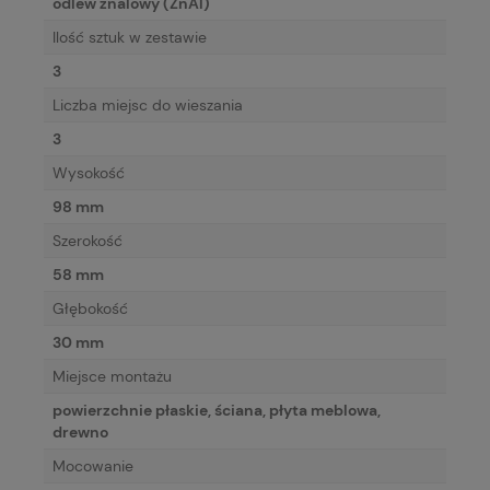
odlew znalowy (ZnAl)
Ilość sztuk w zestawie
3
Liczba miejsc do wieszania
3
Wysokość
98 mm
Szerokość
58 mm
Głębokość
30 mm
Miejsce montażu
powierzchnie płaskie, ściana, płyta meblowa,
drewno
Mocowanie