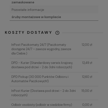
zamaskowane
Pozostałe informacje
śruby montażowe w komplecie
KOSZTY DOSTAWY
CENA NIE ZAWIERA EWENTUALNYCH
KOSZTÓW PŁATNOŚCI
InPost Paczkomaty 24/7
(Paczkomaty
12,00 zł
dostępne 24/7 – zawsze wygodny, zawsze
dla Ciebie.)
DPD - Kurier
(Standardowy serwis krajowy,
12,49 zł
dostawa pod drzwi - 2 do 3dni roboczych)
DPD Pickup
(30 000 Punktów Odbioru i
12,60 zł
Automatów Paczkowych!)
InPost Kurier
(Dostawa pod drzwi - 2 do 3dni
15,00 zł
roboczych)
Odbiór osobisty
(odbiór w siedzibie firmy)
0,00 zł