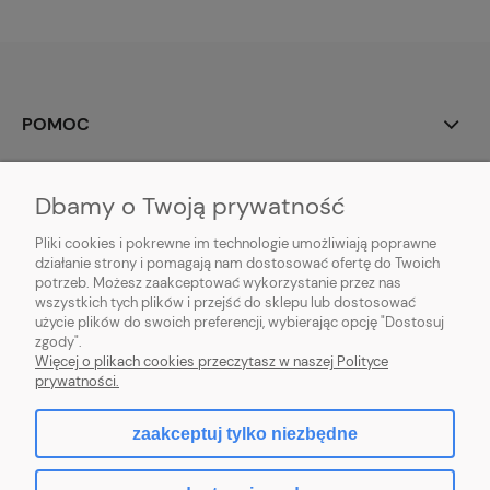
POMOC
MOJE KONTO
Dbamy o Twoją prywatność
PŁATNOŚCI I DOSTAWA
Pliki cookies i pokrewne im technologie umożliwiają poprawne
działanie strony i pomagają nam dostosować ofertę do Twoich
potrzeb. Możesz zaakceptować wykorzystanie przez nas
INFORMACJE
wszystkich tych plików i przejść do sklepu lub dostosować
użycie plików do swoich preferencji, wybierając opcję "Dostosuj
O NAS
zgody".
Więcej o plikach cookies przeczytasz w naszej Polityce
prywatności.
zaakceptuj tylko niezbędne
pokaż pełną wersję strony