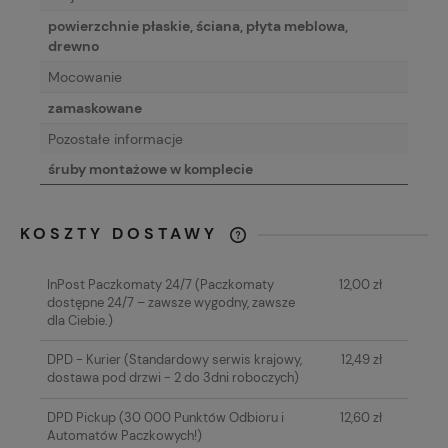
powierzchnie płaskie, ściana, płyta meblowa,
drewno
Mocowanie
zamaskowane
Pozostałe informacje
śruby montażowe w komplecie
KOSZTY DOSTAWY
CENA NIE ZAWIERA EWENTUALNYCH
KOSZTÓW PŁATNOŚCI
InPost Paczkomaty 24/7
(Paczkomaty
12,00 zł
dostępne 24/7 – zawsze wygodny, zawsze
dla Ciebie.)
DPD - Kurier
(Standardowy serwis krajowy,
12,49 zł
dostawa pod drzwi - 2 do 3dni roboczych)
DPD Pickup
(30 000 Punktów Odbioru i
12,60 zł
Automatów Paczkowych!)