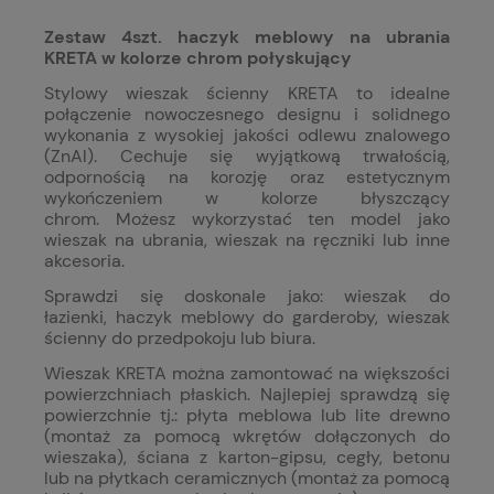
Zestaw 4szt. haczyk meblowy na ubrania
KRETA w kolorze chrom połyskujący
Stylowy wieszak ścienny KRETA to idealne
połączenie nowoczesnego designu i solidnego
wykonania z wysokiej jakości odlewu znalowego
(ZnAl). Cechuje się wyjątkową trwałością,
odpornością na korozję oraz estetycznym
wykończeniem w kolorze błyszczący
chrom. Możesz wykorzystać ten model jako
wieszak na ubrania, wieszak na ręczniki lub inne
akcesoria.
Sprawdzi się doskonale jako: wieszak do
łazienki, haczyk meblowy do garderoby, wieszak
ścienny do przedpokoju lub biura.
Wieszak KRETA można zamontować na większości
powierzchniach płaskich. Najlepiej sprawdzą się
powierzchnie tj.: p
łyta meblowa lub lite drewno
(montaż za pomocą wkrętów dołączonych do
wieszaka), ś
ciana z karton-gipsu, cegły, betonu
lub na płytkach ceramicznych (montaż za pomocą