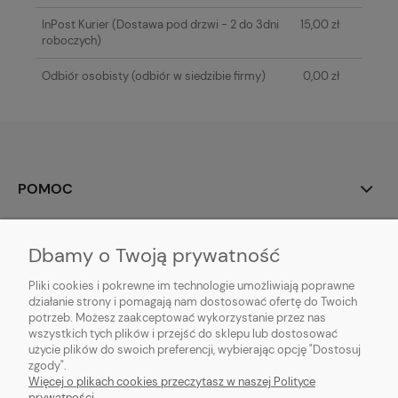
InPost Kurier
(Dostawa pod drzwi - 2 do 3dni
15,00 zł
roboczych)
Odbiór osobisty
(odbiór w siedzibie firmy)
0,00 zł
POMOC
MOJE KONTO
Dbamy o Twoją prywatność
PŁATNOŚCI I DOSTAWA
Pliki cookies i pokrewne im technologie umożliwiają poprawne
działanie strony i pomagają nam dostosować ofertę do Twoich
potrzeb. Możesz zaakceptować wykorzystanie przez nas
INFORMACJE
wszystkich tych plików i przejść do sklepu lub dostosować
użycie plików do swoich preferencji, wybierając opcję "Dostosuj
O NAS
zgody".
Więcej o plikach cookies przeczytasz w naszej Polityce
prywatności.