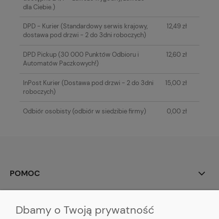
dla Ciebie.)
DPD - Kurier
(Standardowy serwis krajowy,
12,49 zł
dostawa pod drzwi - 2 do 3dni roboczych)
DPD Pickup
(30 000 Punktów Odbioru i
12,60 zł
Automatów Paczkowych!)
InPost Kurier
(Dostawa pod drzwi - 2 do 3dni
15,00 zł
roboczych)
Odbiór osobisty
(odbiór w siedzibie firmy)
0,00 zł
POMOC
MOJE KONTO
Dbamy o Twoją prywatność