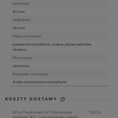
Szerokość
82 mm
Głębokość
30 mm
Miejsce montażu
powierzchnie płaskie, ściana, płyta meblowa,
drewno
Mocowanie
widoczne
Pozostałe informacje
śruby montażowe w komplecie
KOSZTY DOSTAWY
CENA NIE ZAWIERA EWENTUALNYCH
KOSZTÓW PŁATNOŚCI
InPost Paczkomaty 24/7
(Paczkomaty
12,00 zł
dostępne 24/7 – zawsze wygodny, zawsze