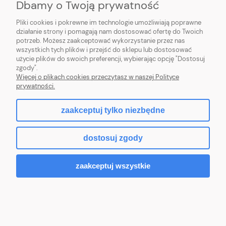
Dbamy o Twoją prywatność
PŁATNOŚCI I DOSTAWA
Pliki cookies i pokrewne im technologie umożliwiają poprawne
działanie strony i pomagają nam dostosować ofertę do Twoich
INFORMACJE
potrzeb. Możesz zaakceptować wykorzystanie przez nas
wszystkich tych plików i przejść do sklepu lub dostosować
O NAS
użycie plików do swoich preferencji, wybierając opcję "Dostosuj
zgody".
Więcej o plikach cookies przeczytasz w naszej Polityce
prywatności.
zaakceptuj tylko niezbędne
pokaż pełną wersję strony
dostosuj zgody
Sklep internetowy Shoper.pl
zaakceptuj wszystkie